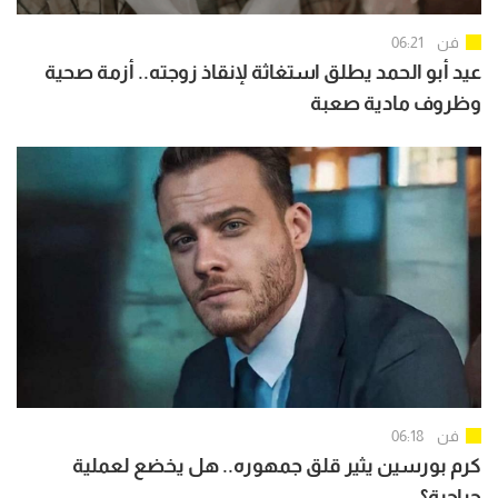
فن
06:21
عيد أبو الحمد يطلق استغاثة لإنقاذ زوجته.. أزمة صحية
وظروف مادية صعبة
فن
06:18
كرم بورسين يثير قلق جمهوره.. هل يخضع لعملية
جراحية؟