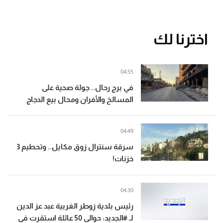
اخترنا لك
04:55
في برج رحال.. جولة صحية على
المسالخ والأفران ومحال بيع الدجاج
04:49
سرقة سنترال زوق مكايل.. وتحطيم 3
خزنات!
04:30
رئيس بلدية زوطر الغربية عبد عز الدين
لـ #الجديد: حوالي 50 عائلة استقرت في