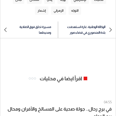
التوجّه
الزهراني
إشعار
الوكالة الوطنية: غارة استهدفت
مسيرة تحلق فوق الضاحية
بلدة المنصوري في قضاء صور
ومحيطها
اقرأ ايضا في محليات
04:55
في برج رحال.. جولة صحية على المسالخ والأفران ومحال