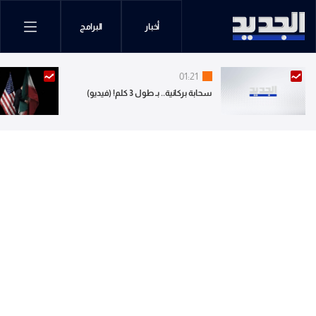
أخبار
البرامج
01:21
سحابة بركانية.. بـ طول 3 كلم! (فيديو)