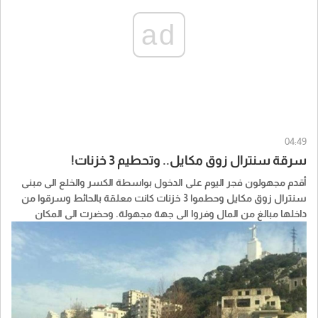
ad
04:49
سرقة سنترال زوق مكايل.. وتحطيم 3 خزنات!
أقدم مجهولون فجر اليوم على الدخول بواسطة الكسر والخلع الى مبنى
سنترال زوق مكايل وحطموا 3 خزنات كانت معلقة بالحائط وسرقوا من
داخلها مبالغ من المال وفروا الى جهة مجهولة. وحضرت الى المكان
عناصر من القوى الأمنية والادلة الجنائية التي عملت على رفع البصمات
وبوشرت التحقيقات لكشف السارقين.