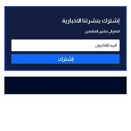
إشترك بنشرتنا الاخبارية
انضم الى ملايين المتابعين
إشترك