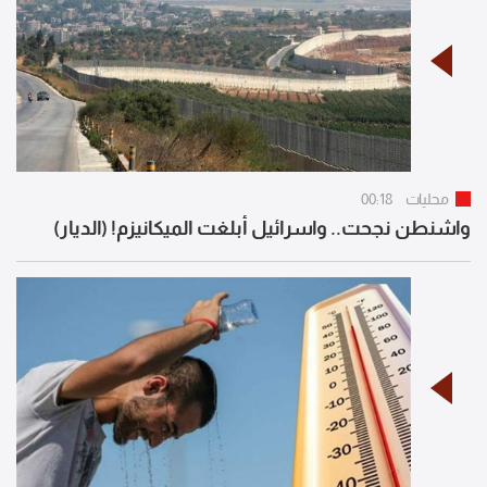
محليات
00:18
واشنطن نجحت.. واسرائيل أبلغت الميكانيزم! (الديار)