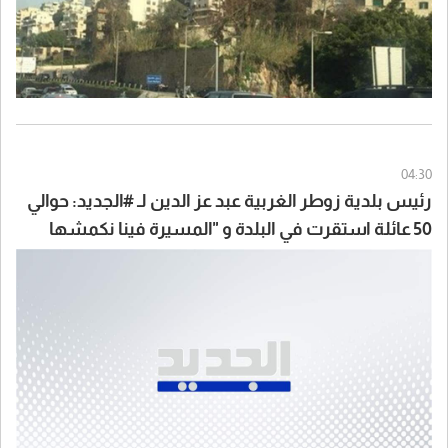
04:30
رئيس بلدية زوطر الغربية عبد عز الدين لـ #الجديد: حوالي
50 عائلة استقرت في البلدة و "المسيرة فينا نكمشها
بايدنا قد ما واطية"