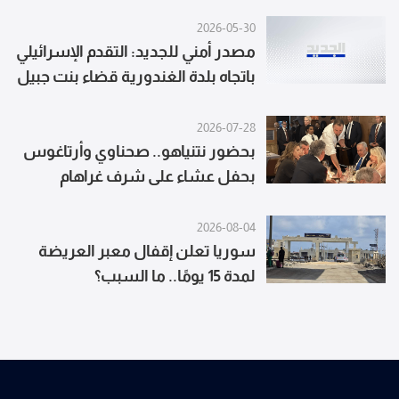
2026-05-30
مصدر أمني للجديد: التقدم الإسرائيلي
باتجاه بلدة الغندورية قضاء بنت جبيل
حصل من الجهة الشرقية حيث
رُصدت قوات إسرائيلية منذ الخميس
2026-07-28
الماضي في وادي الحجير
بحضور نتنياهو.. صحناوي وأرتاغوس
بحفل عشاء على شرف غراهام
(أكسيوس)
2026-08-04
سوريا تعلن إقفال معبر العريضة
لمدة 15 يومًا.. ما السبب؟