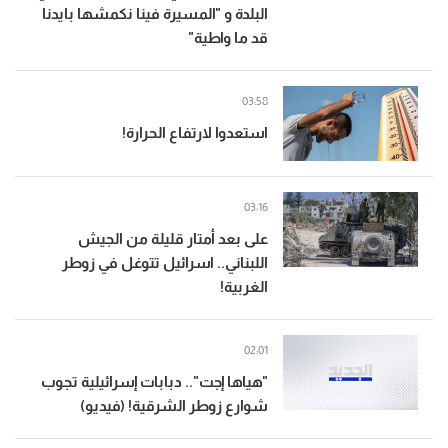
البلدة و "المسيرة فينا نكمشها بايدنا
قد ما واطية"
03:58
استعدوا لارتفاع الحرارة!
03:16
على بعد أمتار قليلة من الجيش
اللبناني.. اسرائيل تتوغل في زوطر
الغربية!
02:01
"هياها إجت".. دبابات إسرائيلية تجوب
شوارع زوطر الشرقية! (فيديو)