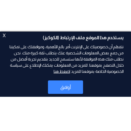
X
يستخدم هذا الموقع ملف الإرتباط (الكوكيز)
نتفهّم أن خصوصيتك على الإنترنت أمر بالغ الأهمية، وموافقتك على تمكيننا
من جمع بعض المعلومات الشخصية عنك يتطلب ثقة كبيرة منك. نحن
نطلب منك هذه الموافقة لأنها ستسمح للجديد بتقديم تجربة أفضل من
خلال التصفح بموقعنا. للمزيد من المعلومات يمكنك الإطلاع على سياسة
الخصوصية الخاصة بموقعنا للمزيد
اضغط هنا
ad
أوافق