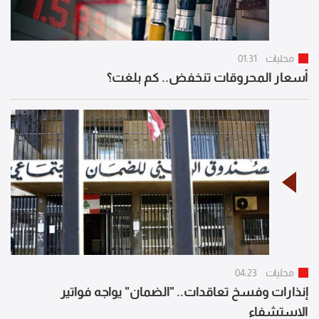
محليات
01:31
أسعار المحروقات تنخفض.. كم بلغت؟
محليات
04:23
إنذارات وفسخ تعاقدات.. "الضمان" يواجه فواتير
الاستشفاء