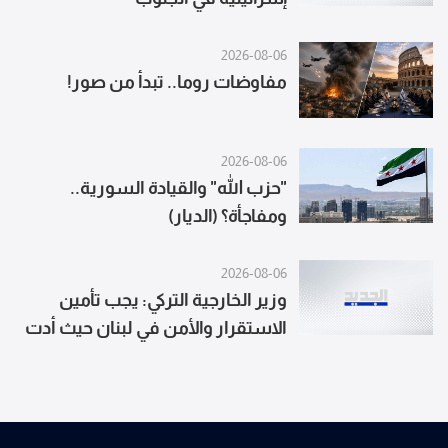
2026-08-06
مفاوضات روما.. تبدأ من صور!
2026-08-06
"حزب الله" والقيادة السورية..
ومفاجأة؟ (الديار)
2026-08-06
وزير الخارجية التركي: يجب تأمين
الاستقرار والأمن في لبنان حيث أدت
سياسات إسرائيل التوسعية لقتل
وتشريد الآلاف