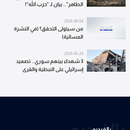
الطاهر".. بيان لـ "حزب الله"!
2026-08-04
من سيتولى التحقق؟ (في النشرة
المسائية)
2026-05-24
3 شهداء بينهم سوري.. تصعيد
إسرائيلي على النبطية والقرى
المحيطة
بالفيديو
بالفيديو