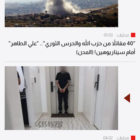
محليات
01:03
"40 مقاتلاً من حزب الله والحرس الثوري".. "علي الطاهر"
أمام سيناريوهين! (المدن)
محليات
04:02