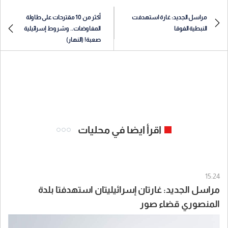
مراسل الجديد: غارة استهدفت
أكثر من 10 مقترحات على طاولة
النبطية الفوقا
المفاوضات.. وشروط إسرائيلية
صعبة! (النهار)
اقرأ ايضا في محليات
15:24
مراسل الجديد: غارتان إسرائيليتان استهدفتا بلدة
المنصوري قضاء صور