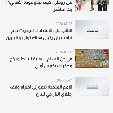
من زوطر.. كيف تبدو عودة الأهالي؟ |
بث مباشر
2026-07-23
النائب علي المقداد لـ"الجديد": حلم
ترامب بان يكون هناك توتر بيننا وبين
الدولة السورية الجديدة
2026-07-08
في حيّ السلم.. نهاية نشاط مروّج
مخدّرات بكمين أمني
2026-06-01
الأمم المتحدة تدعو إلى احترام وقف
إطلاق النار في لبنان