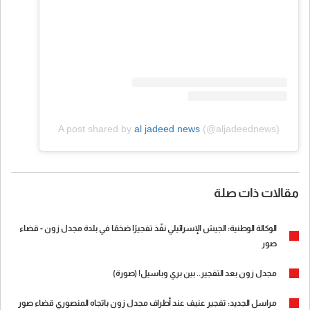
A post shared by
al jadeed news
(@aljadeednews)
مقالات ذات صلة
الوكالة الوطنية: الجيش الإسرائيلي نفّذ تفجيرًا ضخمًا في بلدة مجدل زون - قضاء
صور
مجدل زون بعد التفجير.. بين بري وباسيل! (صورة)
مراسل الجديد: تفجير عنيف عند أطراف مجدل زون باتجاه المنصوري قضاء صور