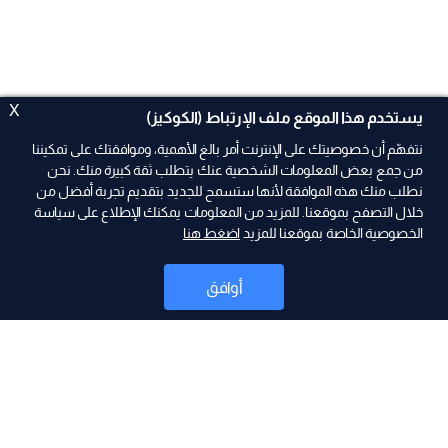
X
يستخدم هذا الموقع ملف الإرتباط (الكوكيز)
نتفهّم أن خصوصيتك على الإنترنت أمر بالغ الأهمية، وموافقتك على تمكيننا
من جمع بعض المعلومات الشخصية عنك يتطلب ثقة كبيرة منك. نحن
نطلب منك هذه الموافقة لأنها ستسمح للجديد بتقديم تجربة أفضل من
ad
خلال التصفح بموقعنا. للمزيد من المعلومات يمكنك الإطلاع على سياسة
الخصوصية الخاصة بموقعنا للمزيد
اضغط هنا
أوافق