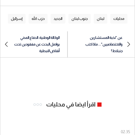
محليات
لبنان
جنوب لبنان
الجديد
حزب الله
إسرائيل
عن "نخبة المستشارين
الوكالة الوطنية: الدفاع المدني
والاختصاصيين"... ماذا كتب
يواصل البحث عن مفقودين تحت
جنبلاط؟
أنقاض النبطية
اقرأ ايضا في محليات
02:35