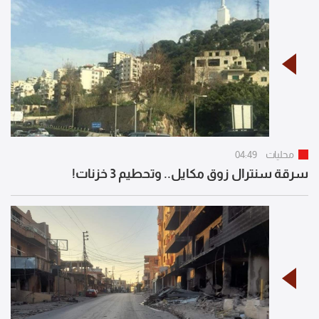
محليات
04:49
سرقة سنترال زوق مكايل.. وتحطيم 3 خزنات!