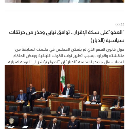
00:44
"العفو"على سكة الإقرار.. توافق نيابي وحذر من حرتقات
سياسية (الديار)
حول قانون العفو الذي لم يتمكن المجلس في جلسته السابقة من
مناقشته واقراره، بسبب تطيير نواب القوات اللبنانية وبعض الحلفاء
النصاب، قال مصدر لصحيفة "الديار" إن "الاجواء تؤشر الى التوجه لاقراره
باكثرية كبيرة، في ضوء ما جرى مؤخرا".