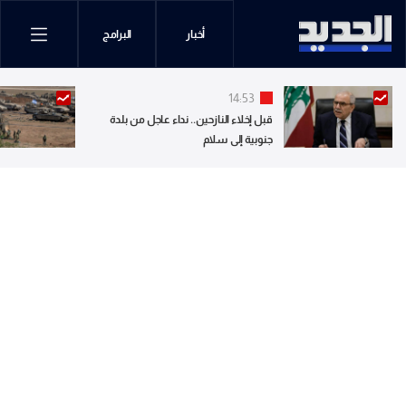
أخبار
البرامج
14:53
قبل إخلاء النازحين.. نداء عاجل من بلدة
جنوبية إلى سلام