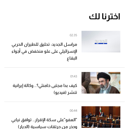
اخترنا لك
02:35
مراسل الجديد: تحليق للطيران الحربي
الإسرائيلي على علو منخفض في أجواء
البقاع
01:43
كيف بدا مجتبى خامنئي؟.. وكالة إيرانية
تنشر (فيديو)
00:44
"العفو"على سكة الإقرار.. توافق نيابي
وحذر من حرتقات سياسية (الديار)