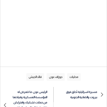
محليات
جوزاف عون
قائد الجيش
مسيرة اسرائيلية تُحلق فوق
الرئيس عون: ما تتعرض له
بيروت والضاحية الجنوبية
المؤسسة العسكرية وقيادتها
من حملات تشكيك وافتراء لن