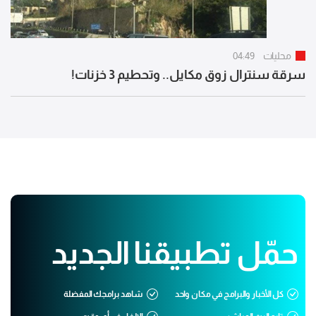
محليات
04:49
سرقة سنترال زوق مكايل.. وتحطيم 3 خزنات!
حمّل تطبيقنا الجديد
كل الأخبار والبرامج في مكان واحد
شاهد برامجك المفضلة