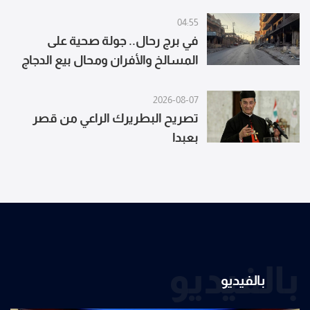
04:55
في برج رحال.. جولة صحية على
المسالخ والأفران ومحال بيع الدجاج
2026-08-07
تصريح البطريرك الراعي من قصر
بعبدا
بالفيديو
بالفيديو