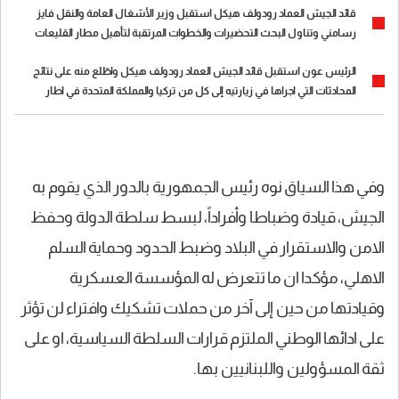
قائد الجيش العماد رودولف هيكل استقبل وزير الأشغال العامة والنقل فايز
رسامني وتناول البحث التحضيرات والخطوات المرتقبة لتأهيل مطار القليعات
الرئيس عون استقبل قائد الجيش العماد رودولف هيكل واطّلع منه على نتائج
المحادثات التي اجراها في زيارتيه إلى كل من تركيا والمملكة المتحدة في اطار
التعاون العسكري بين البلدين
وفي هذا السياق نوه رئيس الجمهورية بالدور الذي يقوم به
الجيش، قيادة وضباطا وأفراداً، لبسط سلطة الدولة وحفظ
الامن والاستقرار في البلاد وضبط الحدود وحماية السلم
الاهلي، مؤكدا ان ما تتعرض له المؤسسة العسكرية
وقيادتها من حين إلى آخر من حملات تشكيك وافتراء لن تؤثر
على ادائها الوطني الملتزم قرارات السلطة السياسية، او على
ثقة المسؤولين واللبنانيين بها.