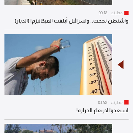
محليات
00:18
واشنطن نجحت.. واسرائيل أبلغت الميكانيزم! (الديار)
محليات
03:58
استعدوا لارتفاع الحرارة!