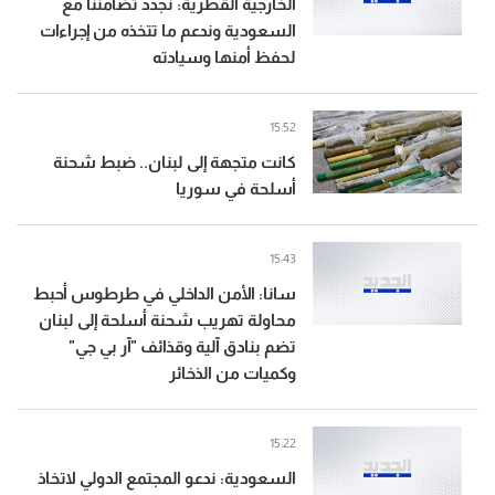
الخارجية القطرية: نجدد تضامننا مع
السعودية وندعم ما تتخذه من إجراءات
لحفظ أمنها وسيادته
15:52
كانت متجهة إلى لبنان.. ضبط شحنة
أسلحة في سوريا
15:43
سانا: الأمن الداخلي في طرطوس أحبط
محاولة تهريب شحنة أسلحة إلى لبنان
تضم بنادق آلية وقذائف "آر بي جي"
وكميات من الذخائر
15:22
السعودية: ندعو المجتمع الدولي لاتخاذ