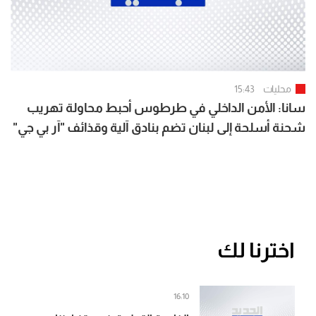
محليات
15:43
سانا: الأمن الداخلي في طرطوس أحبط محاولة تهريب
شحنة أسلحة إلى لبنان تضم بنادق آلية وقذائف "آر بي جي"
وكميات من الذخائر
اخترنا لك
16:10