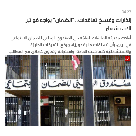
04:23
إنذارات وفسخ تعاقدات.. "الضمان" يواجه فواتير
الاستشفاء
أفادت مديريّة العلاقات العامّة في الصندوق الوطني للضمان الاجتماعي
في بيان، بأن "سلفات مالية دوريّة، ورفع للتعرفات الطبيّة
والاستشفائيّة كلّما دعت الحاجة، واستجابة وتعاون كاملان مع المطالب
المحقّة، هذه هي المقاربة الإيجابية التي حرصت إدارة الصندوق على
اعتمادها في علاقتها مع القطاع الاستشفائي في لبنان، حرصاً منها على
ضمان استمرارية تقديم الرعاية الصحية اللائقة للمرضى المضمونين".