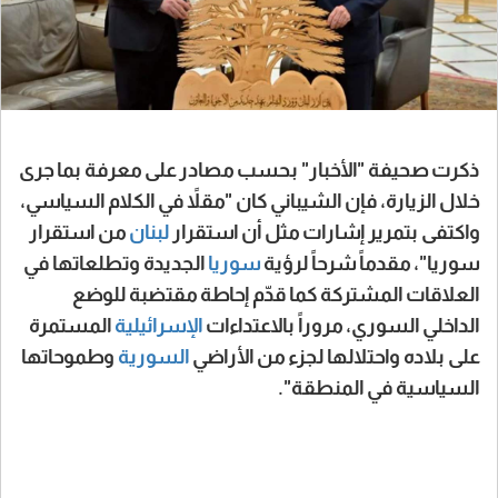
ذكرت صحيفة "الأخبار" بحسب مصادر على معرفة بما جرى
خلال الزيارة، فإن الشيباني كان "مقلاً في الكلام السياسي،
واكتفى بتمرير إشارات مثل أن استقرار
لبنان
من استقرار
سوريا"، مقدماً شرحاً لرؤية
سوريا
الجديدة وتطلعاتها في
العلاقات المشتركة كما قدّم إحاطة مقتضبة للوضع
الداخلي السوري، مروراً بالاعتداءات
الإسرائيلية
المستمرة
على بلاده واحتلالها لجزء من الأراضي
السورية
وطموحاتها
السياسية في المنطقة".