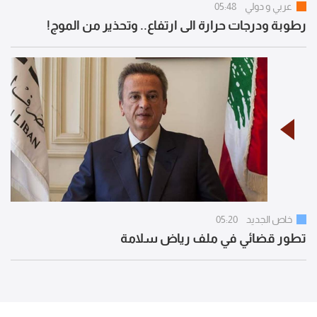
عربي و دولي
05:48
رطوبة ودرجات حرارة الى ارتفاع.. وتحذير من الموج!
خاص الجديد
05:20
تطور قضائي في ملف رياض سلامة