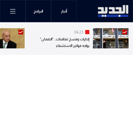
أخبار
البرامج
04:23
إنذارات وفسخ تعاقدات.. "الضمان"
يواجه فواتير الاستشفاء