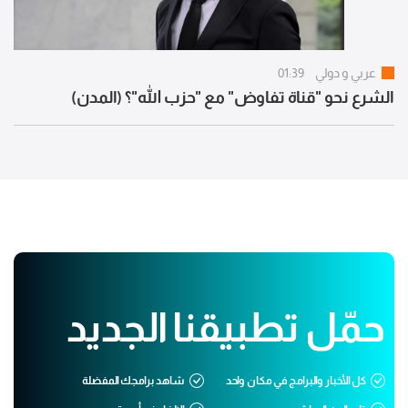
عربي و دولي
01:39
الشرع نحو "قناة تفاوض" مع "حزب الله"؟ (المدن)
حمّل تطبيقنا الجديد
كل الأخبار والبرامج في مكان واحد
شاهد برامجك المفضلة