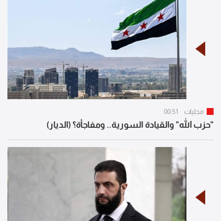
محليات
00:51
"حزب الله" والقيادة السورية.. ومفاجأة؟ (الديار)