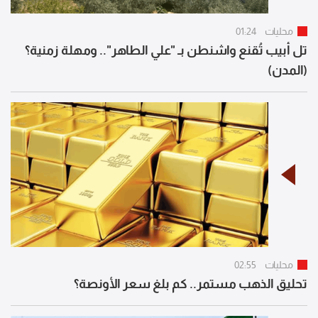
محليات
01:24
تل أبيب تُقنع واشنطن بـ "علي الطاهر".. ومهلة زمنية؟
(المدن)
محليات
02:55
تحليق الذهب مستمر.. كم بلغ سعر الأونصة؟