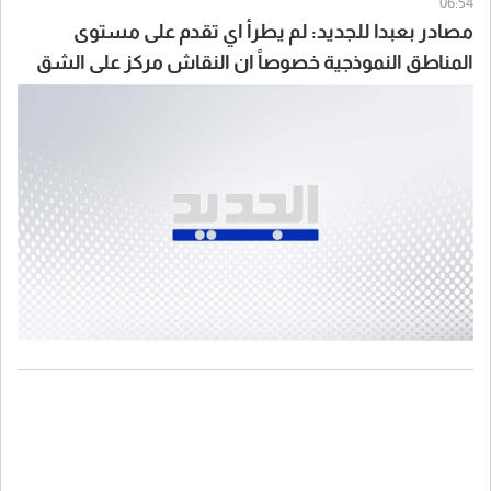
06:54
مصادر بعبدا للجديد: لم يطرأ اي تقدم على مستوى
المناطق النموذجية خصوصاً ان النقاش مركز على الشق
السياسي والوفد اللبناني لديه العديد من الخطط حول
هذا الموضوع ومن بينها بلدة زوطر الشرقية