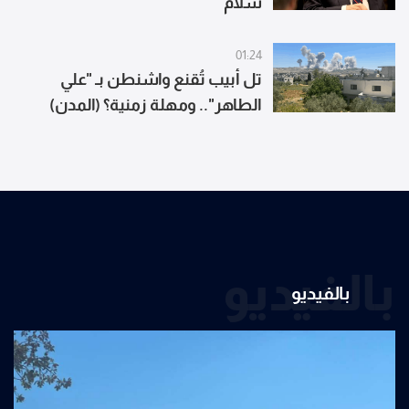
سلام
01:24
تل أبيب تُقنع واشنطن بـ "علي
الطاهر".. ومهلة زمنية؟ (المدن)
بالفيديو
بالفيديو