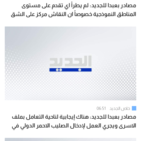
مصادر بعبدا للجديد: لم يطرأ اي تقدم على مستوى
المناطق النموذجية خصوصاً ان النقاش مركز على الشق
السياسي والوفد اللبناني لديه العديد من الخطط حول
هذا الموضوع ومن بينها بلدة زوطر الشرقية
خاص الجديد
06:51
مصادر بعبدا للجديد: هناك إيجابية لناحية التعامل بملف
الاسرى ويجري العمل لإدخال الصليب الاحمر الدولي في
الموضوع