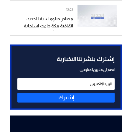
الدفاعية وآليات التنسيق بعدما
13:03
أثبتت التطورات أن أي مواجهة
مصادر دبلوماسية للجديد:
واسعة قد تمتد تداعياتها إلى أكثر
اتفاقية مكة جاءت استجابة
من دولة
للتوترات الأمنية التي نتجت عن
حروب المنطقة ولا سيما
المواجهة الأخيرة بين إيران
وأميركا وإسرائيل
إشترك بنشرتنا الاخبارية
انضم الى ملايين المتابعين
إشترك