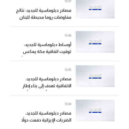
13:07
الانسحاب خلال الشهرين
مصادر دبلوماسية للجديد: نتائج
المقبلين
مفاوضات روما محبطة للبنان
13:06
أوساط دبلوماسية للجديد:
توقيت اتفاقية مكة يعكس
مرحلة إعادة رسم لتوازنات الأمن
الإقليمي ويجعل التنسيق بين
13:05
الرياض وأنقرة وإسلام آباد جزءاً
مصادر دبلوماسية للجديد:
من الاستعداد لمواجهة مخاطر
الاتفاقية تهدف إلى بناء إطار
المرحلة المقبلة
تعاون دفاعي أكثر تنظيماً يرفع
مستوى التنسيق والجاهزية من
13:04
دون أن ترقى إلى تشكيل حلف
مصادر دبلوماسية للجديد:
عسكري هجومي
الضربات الإيرانية دفعت دولاً
عدة إلى إعادة تقييم منظوماتها