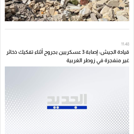
11:48
قيادة الجيش: إصابة 3 عسكريين بجروح أثناء تفكيك ذخائر
غير منفجرة في زوطر الغربية