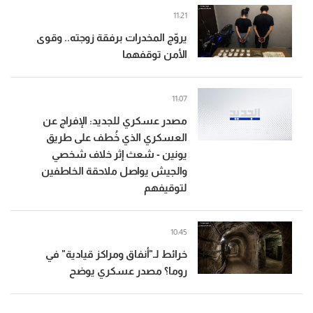
11:21
يروّج المخدرات برفقة زوجته.. وقوى
الأمن توقفهما
11:07
مصدر عسكري للجديد: الإفراج عن
العسكري الذي خُطف على طريق
يونين - شعث إثر خلاف شخصي
والجيش يواصل ملاحقة الخاطفين
لتوقيفهم
10:45
خرائط لـ"أنفاق ومراكز قيادية" في
روما؟ مصدر عسكري يوضح