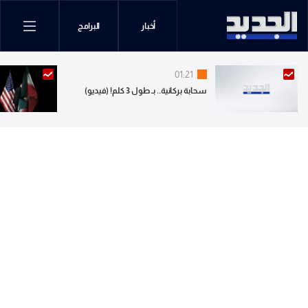
أخبار
البرامج
01:21
سحابة بركانية.. بـ طول 3 كلم! (فيديو)