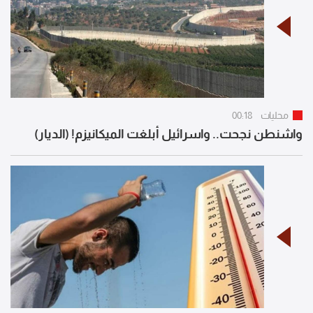
محليات
00:18
واشنطن نجحت.. واسرائيل أبلغت الميكانيزم! (الديار)