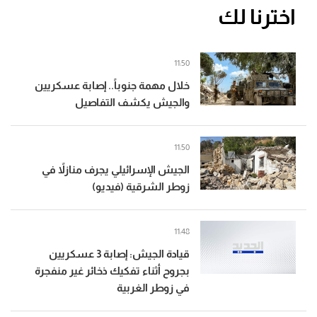
اخترنا لك
11:50
خلال مهمة جنوباً.. إصابة عسكريين
والجيش يكشف التفاصيل
11:50
الجيش الإسرائيلي يجرف منازلاً في
زوطر الشرقية (فيديو)
11:48
قيادة الجيش: إصابة 3 عسكريين
بجروح أثناء تفكيك ذخائر غير منفجرة
في زوطر الغربية