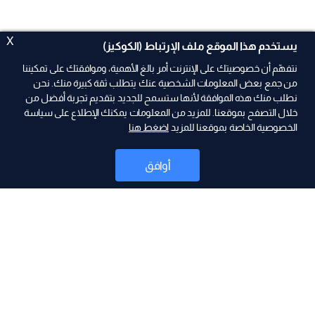
X
يستخدم هذا الموقع ملف الإرتباط (الكوكيز)
نتفهّم أن خصوصيتك على الإنترنت أمر بالغ الأهمية، وموافقتك على تمكيننا
من جمع بعض المعلومات الشخصية عنك يتطلب ثقة كبيرة منك. نحن
نطلب منك هذه الموافقة لأنها ستسمح للجديد بتقديم تجربة أفضل من
ad
خلال التصفح بموقعنا. للمزيد من المعلومات يمكنك الإطلاع على سياسة
الخصوصية الخاصة بموقعنا للمزيد
اضغط هنا
أوافق