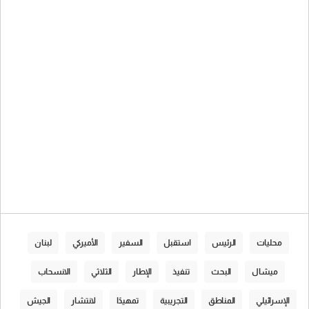
محليات
الرئيس
استقبل
السفير
الأميركي
لبنان
ميشال
البحث
تنفيذ
الإطار
الثلاثي
الانسحاب
الإسرائيلي
المناطق
التجريبية
تمهيدًا
لانتشار
الجيش