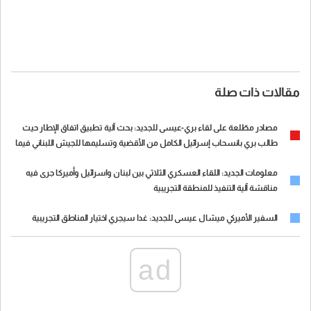
مقالات ذات صلة
مصادر مطّلعة على لقاء بري-عيسى للجديد: بحث آلية تطبيق اتفاق الإطار حيث
طالب بري بانسحاب إسرائيل الكامل من الأقضية وتسليمها للجيش اللبناني فيما
تمسّك عيسى بتجزئة المناطق التجريبية والانسحاب التدريجي من
معلومات الجديد: اللقاء العسكري الثلاثي بين لبنان واسرائيل وأميركا جرى فيه
مناقشة آلية التنفيذ للمنطقة التجريبية
السفير الأميركي ميشال عيسى للجديد: غدا سيجري اختيار المناطق التجريبية
ad