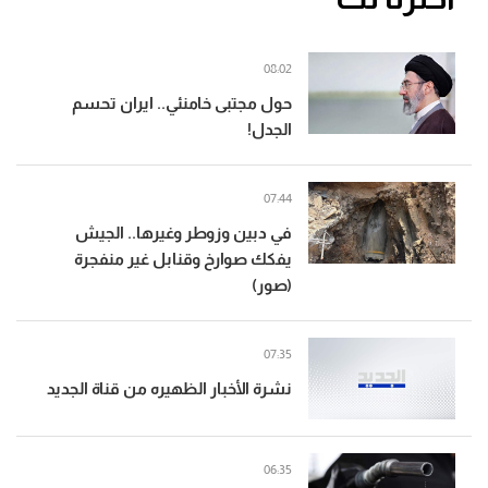
08:02
حول مجتبى خامنئي.. ايران تحسم
الجدل!
07:44
في دبين وزوطر وغيرها.. الجيش
يفكك صوارخ وقنابل غير منفجرة
(صور)
07:35
نشرة الأخبار الظهيره من قناة الجديد
06:35