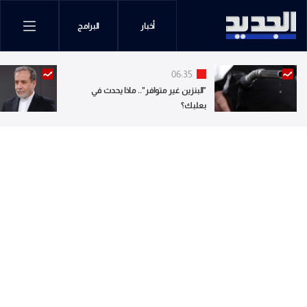
أخبار
البرامج
06:35
"البنزين غير متوافر".. ماذا يحدث في
بعلبك؟