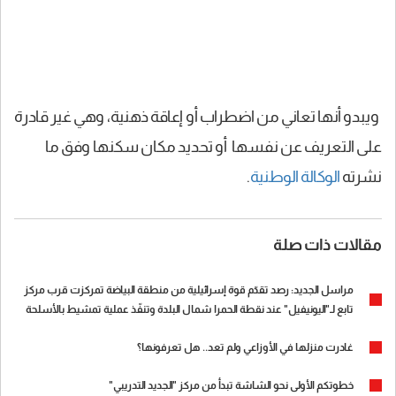
ويبدو أنها تعاني من اضطراب أو إعاقة ذهنية، وهي غير قادرة
على التعريف عن نفسها أو تحديد مكان سكنها وفق ما
نشرته
الوكالة الوطنية
.
مقالات ذات صلة
مراسل الجديد: رصد تقدّم قوة إسرائيلية من منطقة البياضة تمركزت قرب مركز
تابع لـ"اليونيفيل" عند نقطة الحمرا شمال البلدة وتنفّذ عملية تمشيط بالأسلحة
الرشاشة باتجاه بلدة بيوت السياد
غادرت منزلها في الأوزاعي ولم تعد.. هل تعرفونها؟
خطوتكم الأولى نحو الشاشة تبدأ من مركز "الجديد التدريبي"