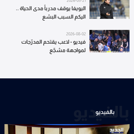
2026-05-21
اليويفا يوقف مدرباً مدى الحياة ..
اليكم السبب البشع
2026-08-02
فيديو - لاعب يقتحم المدرّجات
لمواجهة مشجّع
بالفيديو
بالفيديو