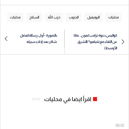
محليات
اليونيفيل
الجنوب
حزب الله
السلاح
محليات
كواليس دعوة ترامب لعون.. ماذا
بالصورة - أول رسالة لفضل
عن اللقاء مع نتنياهو؟ (الشرق
شاكر بعد إخلاء سبيله
الأوسط)
اقرأ ايضا في محليات
08:02