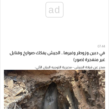
ad
07:44
في دبين وزوطر وغيرها.. الجيش يفكك صوارخ وقنابل
غير منفجرة (صور)
صدر عن قيادة الجيش - مديرية التوجيه البيان الآتي: