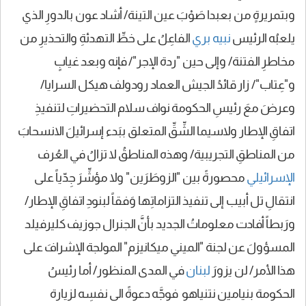
وبتمريرةٍ من بعبدا صَوْبَ عين التينة/ أشاد عون بالدورِ الذي
يلعبُه الرئيس
نبيه بري
الفاعِلُ على خطِّ التهدئةِ والتحذيرِ من
مخاطرِ الفتنة/ وإلى حين "ردة الإجر"/ فإنه وبعد غيابٍ
و"عِتاب"/ زار قائدُ الجيش العماد رودولف هيكل السرايا/
وعرضَ معَ رئيسِ الحكومة نواف سلام التحضيراتِ لتنفيذِ
اتفاقِ الإطار ولاسيما الشِّقِّ المتعلق ببَدء إسرائيلَ الانسحابَ
من المناطقِ التجريبية/ وهذه المناطقُ لا تزالُ في العُرف
الإسرائيلي
محصورةً بين "الزوطَرَين" ولا مؤشِّرَ جِدّياً على
انتقالِ تل أبيب إلى تنفيذ التزاماتِها وَفقاً لبنودِ اتفاقِ الإطار/
ورَبطاً أفادت معلوماتُ الجديد بأنَّ الجنرال جوزيف كليرفيلد
المسؤولَ عن لجنة "الميني ميكانيزم" المولجة الإشرافَ على
هذا الأمر/ لن يزورَ
لبنان
في المدى المنظور/ أما رئيسُ
الحكومة بنيامين نتنياهو فوجَّه دعوةً الى نفسِه لزيارة