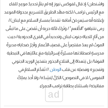
واشنطن/ إذ قال لفوكس نيوز إنه لم يتمَّ تحديدُ موعِدٍ للقاء
مع الرئيس ترامب/ لكنه مهَّد الطريقَ للتسريع بجدولة الموعد
بإعلانه أنه سيَعرِضُ أمامَه تقدماً بمسار السلام مع لبنان//
رمى نتنياهو "الطُّعم" / وتَركَ لآلة حربِه أن تَقضيَ على ما تبقَّى
من آثارٍ للحياة جنوبَ لبنان وتحديداً في القرى الحدودية/ حيث
الموتُ لم يعدْ مقتصِراً على قصفِ الأعمار وآخِرُ ضحاياه مديرةُ
مدرسةٍ اصطادَتها مسيّرةٌ إسرائيلية معَ عائلتِها في النبطية
الفوقا/ بل يَتعداهُ إلى اقتلاعِ الجذور بتفخيخِ الوريد الجنوبي
وتفجيرِه وفصلِه عن قلب
الوطن
// تَقدَّمَ السلامُ في
النفوس/ لا في النصوص/ الكلُّ يُنشِدُه/ ولا أحدَ يملِكُ
مفاتيحَه/ باستثناء بِطاقة ترامب الحمراء.
ad