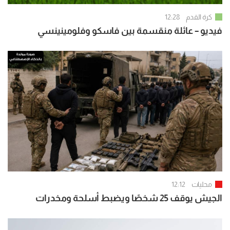
كرة القدم
12:28
فيديو – عائلة منقسمة بين فاسكو وفلومينينسي
محليات
12:12
الجيش يوقف 25 شخصًا ويضبط أسلحة ومخدرات