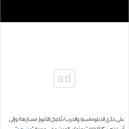
ad
على حَدَّي الدبلوماسيةِ والحرب/ تُكمِلُ الأمورُ مسارَها/ وإلى
أن يَنتهيَ "الطَّوَافُ" بجثمان المرشد في مدينة "
مشهد
"