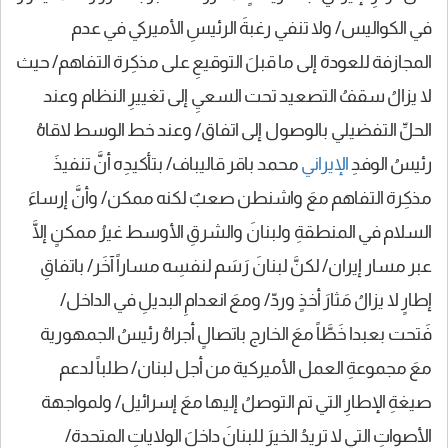
في الكواليس/ ولا تنفي رغبةَ الرئيسِ الأميركي في عدم
المجازفة للعودة إلى ما قبلَ التوقيعِ على مذكِرة التفاهم/ حيث
لا يزالُ سقفُ التصعيد تحت السعيِ إلى تغييرِ النظام وعند
الحلِّ التفضيلي بالوصول إلى اتفاق/ وعند خط الوسط لاقاهُ
رئيسُ الوفدِ
الإيراني
محمد باقر قاليباف/ بتأكيدِه أنَّ تنفيذَ
مذكِرة التفاهم معَ واشنطن صعبٌ لكنه ممكن/ وأنَّ إرساءَ
السلام في المنطقةِ ولبنانَ والشرقِ الأوسط غيرُ ممكنٍ إلَّا
عبر مسار إيران/ لكنَّ لبنانَ رَسَم لنفسِه مساراً آخَر/ باتفاقِ
إطارٍ لا يزالُ مَثارَ أخذٍ وردّ/ ومعَ انعدامِ البديلِ في الداخل/
فَتحت بعبدا خَطَّاً معَ الخارج باتصالٍ أجراهُ رئيسُ الجمهورية
معَ مجموعةِ العمل الأميركية من أجل لبنان/ طلباً لدعم
صيغةِ الإطارِ التي تم التوصلُ إليها معَ إسرائيل/ ولمواجهة
الأصواتِ التي لا تريدُ الخيرَ للبنانَ داخلَ الولاياتِ المتحدة/