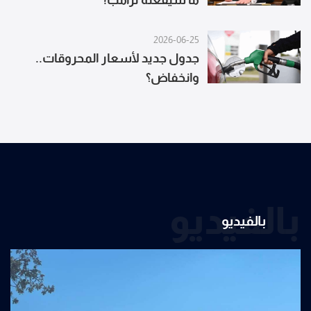
ما سيفعله ترامب!
2026-06-25
جدول جديد لأسعار المحروقات..
وانخفاض؟
بالفيديو
بالفيديو