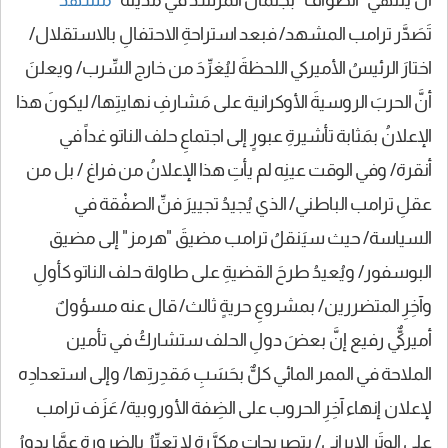
تَصَدَّر ترامب المشهد/ فبعد استراحةِ الاحتفالِ بالاستقلال/
اختارَ الرئيسُ الأميركي اللحظةَ ليُغرِّدَ من خارج السِّرب/ ويعلنَ
أنَّ الحربَ الروسيةَ الأوكرانية على مَشارفِ نهايتِها/ ليكونَ هذا
الإعلانُ بمَثابة تأشيرةِ عبورٍ إلى اجتماعِ حلف الناتو غداً في
أنقرة/ وفي الوقت عينِه لم يأتِ هذا الإعلانُ من فراغ / بل من
عقلِ ترامب الباطني/ الذي يُجيدُ تجييرَ فنِّ الصفْقة في
السياسة/ حيث سيَنقلُ ترامب مضيقَ "هرمز" إلى مضيق
البوسفور/ ويُعيدُ طرحَ القضيةِ على طاولة حلف الناتو كأولِ
وآخِرِ المتضررين/ بمشروعِ حريةٍ ثالث/ قال عنه مسؤولٌ
أميركيٌّ رفيع إنَّ بعضَ دولِ الحلف ستشاركُ في تأمين
الملاحة في الممر المائي كلٌّ بحَسَبِ مَقدِرتِها/ وإلى استعدادِه
لإعلان إنهاء آخِرِ الحروب على الضِفة الأوروبية/ عَزَف ترامب
على الوتَرِ الإيراني/ بتصريحاتٍ مكرَّرة لا تعبِّرُ بالضرورة عمَّا يدورُ