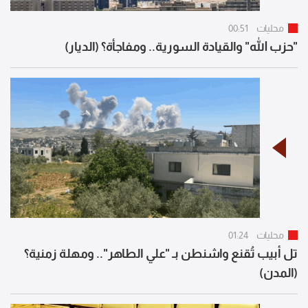
محليات
00:51
"حزب الله" والقيادة السورية.. ومفاجأة؟ (الديار)
محليات
01:24
تل أبيب تُقنع واشنطن بـ "علي الطاهر".. ومهلة زمنية؟
(المدن)