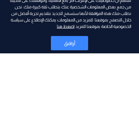
نتفهّم أن خصوصيتك على الإنترنت أمر بالغ الأهمية، وموافقتك على تمكيننا
من جمع بعض المعلومات الشخصية عنك يتطلب ثقة كبيرة منك. نحن
نطلب منك هذه الموافقة لأنها ستسمح للجديد بتقديم تجربة أفضل من
ad
خلال التصفح بموقعنا. للمزيد من المعلومات يمكنك الإطلاع على سياسة
الخصوصية الخاصة بموقعنا للمزيد
اضغط هنا
أوافق
أخبار