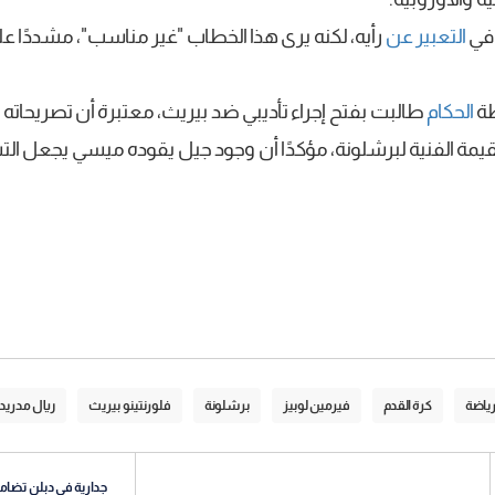
 في
التعبير عن
رأيه، لكنه يرى هذا الخطاب "غير مناسب"، مشددًا ع
طة
الحكام
طالبت بفتح إجراء تأديبي ضد بيريث، معتبرة أن تصريحا
قيمة الفنية لبرشلونة، مؤكدًا أن وجود جيل يقوده ميسي يجعل الت
ياضة
كرة القدم
فيرمين لوبيز
برشلونة
فلورنتينو بيريث
ريال مدريد
جدارية في دبلن تضامنا