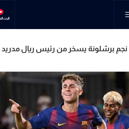
البث ال
نجم برشلونة يسخر من رئيس ريال مدريد