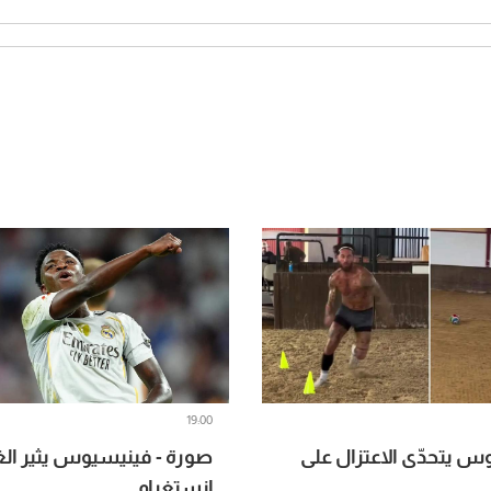
19:00
وس يتحدّى الاعتزال على
صورة - فينيسيوس يثير ا
إنستغرام