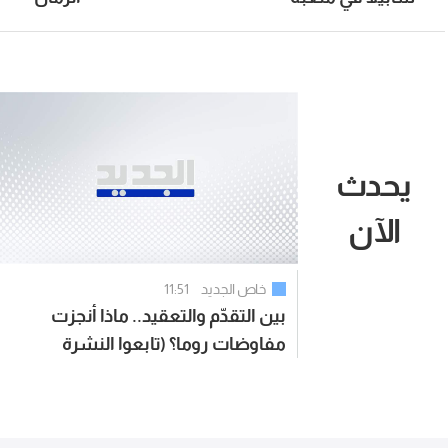
يحدث
الآن
خاص الجديد
11:51
بين التقدّم والتعقيد.. ماذا أنجزت
مفاوضات روما؟ (تابعوا النشرة
المسائية)