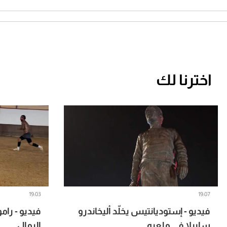
اخترنا لك
19:03
19:07
فيديو - إستوديانتيس يخلّد أليخاندرو
فيديو - رام
سابيلا في ملعبه
الرمال