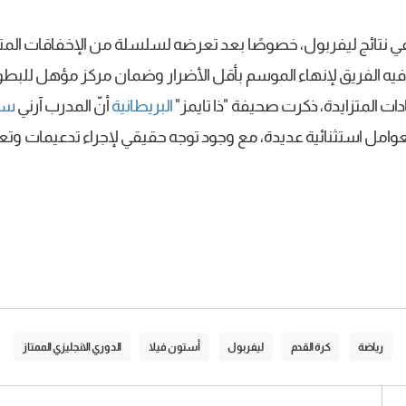
ي نتائج ليفربول، خصوصًا بعد تعرضه لسلسلة من الإخفاقات المتت
يه الفريق لإنهاء الموسم بأقل الأضرار وضمان مركز مؤهل للبطول
ات المتزايدة، ذكرت صحيفة "ذا تايمز"
البريطانية
أنّ المدرب آرني
سل
أثر بعوامل استثنائية عديدة، مع وجود توجه حقيقي لإجراء تدعيمات 
رياضة
كرة القدم
ليفربول
أستون فيلا
الدوري الانجليزي الممتاز