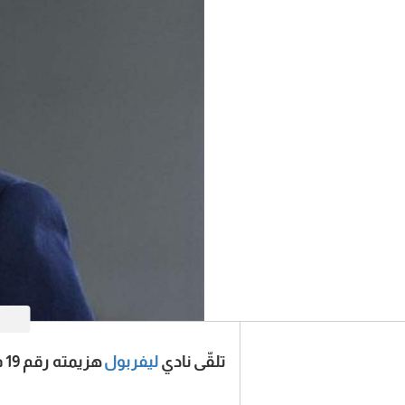
تلقّى نادي
ليفربول
هزيمته رقم 19 في مختلف البطولات