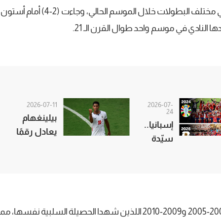
ا النادي في موسم واحد طوال القرن الـ 21.
2026-07-11
2026-07-
24
بيلينغهام
إسبانيا..
يعادل رقمًا
سيّدة
تاريخيًا في
القرن
كأس العالم
الـ21
ويعيد هذا الرقم للأذهان موسمي 2004-2005 و2009-2010 اللذين شهدا الح