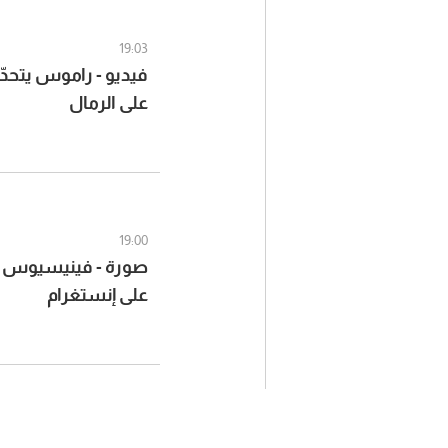
19:03
فيديو - راموس يتحدّى
على الرمال
19:00
صورة - فينيسيوس ي
على إنستغرام