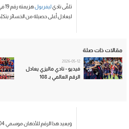
تلقّى نادي
ليفربول
هزيمته رقم 19 في مختلف البطولات خلال الموسم الحالي، وجاءت (2-4) أمام أستون
ليعادل أعلى حصيلة من الخسائر يتكبّده
مقالات ذات صلة
2026-05-12
فيديو - نادي ماليزي يعادل
الرقم العالمي بـ 108
مباريات بلا هزيمة