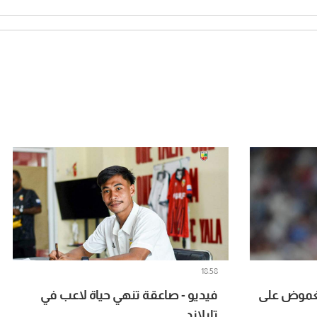
18:58
لغموض على
فيديو - صاعقة تنهي حياة لاعب في
تايلاند