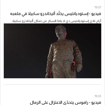
19:07
فيديو - إستوديانتيس يخلّد أليخاندرو سابيلا في ملعبه
أزاح نادي إستوديانتيس دي لا بلاتا الستار عن تمثال أليخاندرو سابيلا
19:03
فيديو - راموس يتحدّى الاعتزال على الرمال