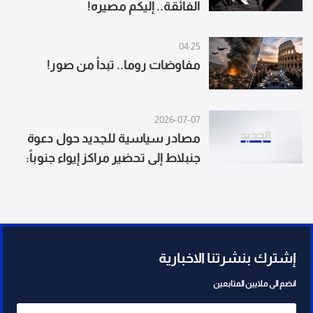
الفائقة.. إليكم مصيره!
04:25
مفاوضات روما.. تبدأ من صور!
2026-07-07
مصادر سياسية للجديد حول دعوة
جنبلاط إلى تحضير مراكز إيواء جنوباً:
ليست جديدة فهو سبق أن دعا من
منبر عين التينة الى الاستعداد جيداً
لان المحنة طويلة
إشترك بنشرتنا الاخبارية
انضم الى ملايين المتابعين