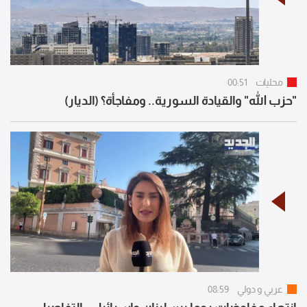
محليات
00:51
"حزب الله" والقيادة السورية.. ومفاجأة؟ (الديار)
عربي و دولي
08:59