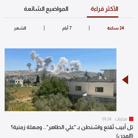
الأكثر قراءة
المواضيع الشائعة
محليات
01:24
تل أبيب تُقنع واشنطن بـ "علي الطاهر".. ومهلة زمنية؟
(المدن)