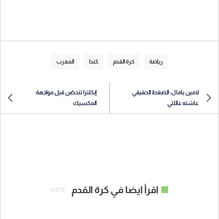
رياضة
كرة القدم
كندا
المغرب
لامين يامال: الضغط الحقيقي
إنكلترا تتحصّن قبل مواجهة
عاشته عائلتي
المكسيك
اقرأ ايضا في كرة القدم