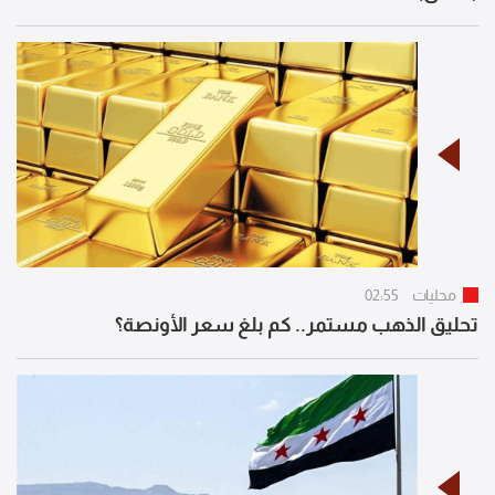
محليات
02:55
تحليق الذهب مستمر.. كم بلغ سعر الأونصة؟