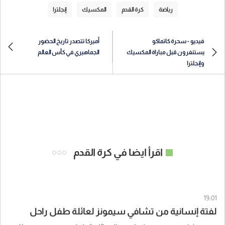
رياضة
كرة القدم
المكسيك
إنجلترا
فيديو - سحرة كاتماكو
أميركا تتصدر تاريخ الحضور
يستنفرون قبل مباراة المكسيك
الجماهيري في كأس العالم
وإنجلترا
اقرأ ايضا في كرة القدم
19:01
لفتة إنسانية من تشافي سيمونز لعائلة طفل راحل