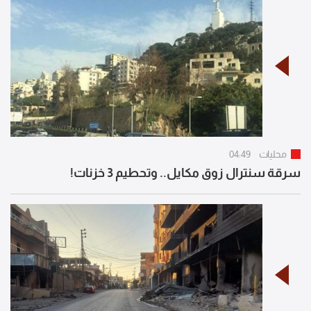
محليات
04:49
سرقة سنترال زوق مكايل.. وتحطيم 3 خزنات!