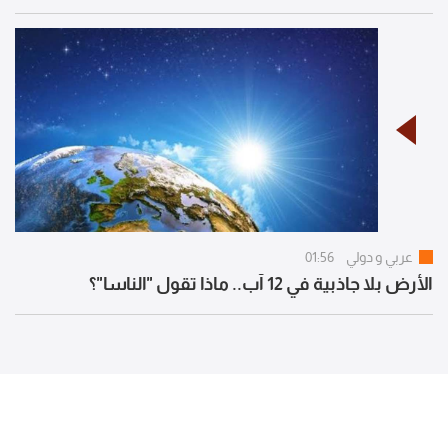
عربي و دولي
01:56
الأرض بلا جاذبية في 12 آب.. ماذا تقول "الناسا"؟