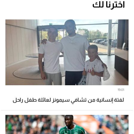
اخترنا لك
19:01
لفتة إنسانية من تشافي سيمونز لعائلة طفل راحل