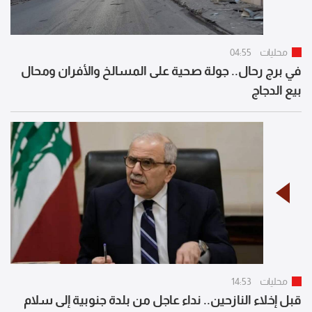
محليات
04:55
في برج رحال.. جولة صحية على المسالخ والأفران ومحال
بيع الدجاج
محليات
14:53
قبل إخلاء النازحين.. نداء عاجل من بلدة جنوبية إلى سلام