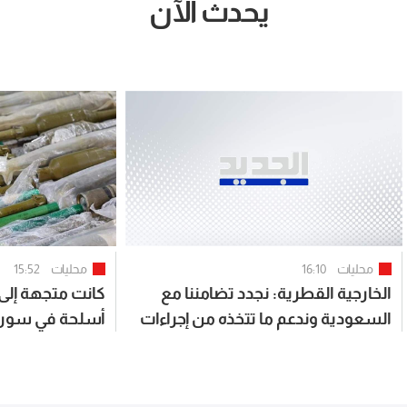
يحدث الآن
محليات
16:10
محليات
15:52
الخارجية القطرية: نجدد تضامننا مع
كانت متجهة إلى
السعودية وندعم ما تتخذه من إجراءات
أسلحة في سوري
لحفظ أمنها وسيادته