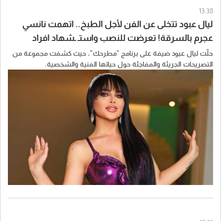
13:38
ليال عبود تتخلى عن الفن لأجل الطبخ.. اتهمت نانسي
عجرم بالسرقة! تعرضت للنصب واستـ ـشهاد افراد
عائلتها
حلّت ليال عبود ضيفة على برنامج "مطرحك"، حيث كشفت مجموعة من
التصريحات الجريئة والمفاجئة حول حياتها الفنية والشخصية.