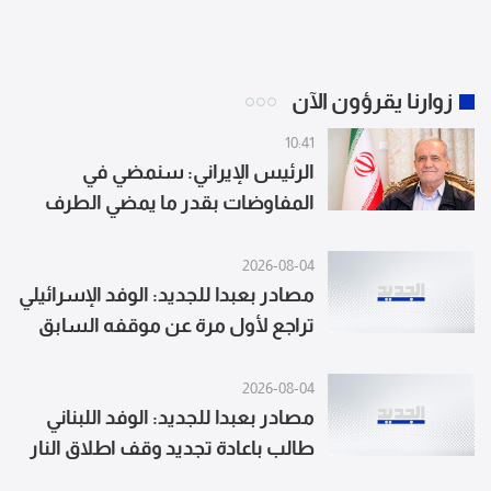
زوارنا يقرؤون الآن
10:41
الرئيس الإيراني: سنمضي في
المفاوضات بقدر ما يمضي الطرف
الآخر وإذا لم يبد أي تقدم فلن نقبل
بمطالبه
2026-08-04
مصادر بعبدا للجديد: الوفد الإسرائيلي
تراجع لأول مرة عن موقفه السابق
بشأن الحدود البرية وسيتم العمل
على إعادة إظهار الحدود المرسمة
2026-08-04
دولياً
مصادر بعبدا للجديد: الوفد اللبناني
طالب باعادة تجديد وقف اطلاق النار
المعلن سابقاً والاصرار على وقف