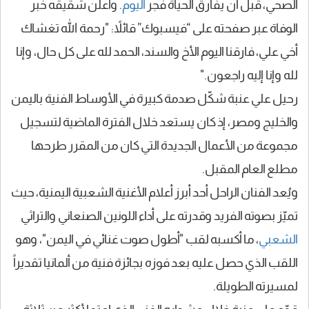
الصحي، قبل أن يفارق الحياة فجر
اليوم
. وأعلن شقيقه خبر
الوفاة عبر صفحته على “فيسبوك” قائلاً:
"رحمة الله تغشاك
أخي علي، فارقنا اليوم الأخ والسند، الحمد لله على كل حال، وإنا
لله وإنا إليه راجعون."
رحيل علي عنبة شكّل
صدمة كبيرة
في الأوساط الفنية باليمن
والخليج ومصر، إذ كان يستعد خلال الفترة الماضية لتسجيل
مجموعة من الأعمال الجديدة التي كان من المقرر طرحها
مطلع العام المقبل.
ويُعد الفنان الراحل أحد أبرز أعلام الأغنية الشعبية اليمنية، حيث
تميّز بصوته الفريد وقدرته على أداء اللونين
الصنعاني والتراثي
الشعبي
، ما أكسبه لقب "
أطول صوت غنائي في اليمن
"، وهو
اللقب الذي حصل عليه بعد فوزه بجائزة فنية من ألمانيا تقديراً
لمسيرته الطويلة.