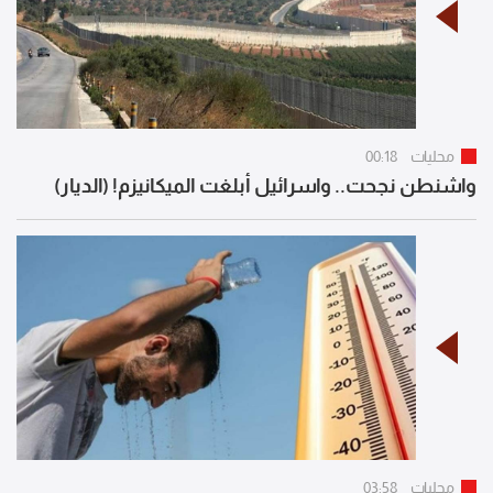
محليات
00:18
واشنطن نجحت.. واسرائيل أبلغت الميكانيزم! (الديار)
محليات
03:58