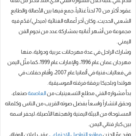
قدّم علي عنبة خلال مشواره الفني الذي امتد لأكثر من ثلاثة
عقود
أكثر من 70 لحناً غنائياً
، جمع فيها بين الأصالة والطابع
الشعبي الحديث، وكان آخر أعماله الغنائية (ميدلي) قدّم فيه
مجموعة من أشهر أغانيه بمشاركة عدد من نجوم الفن
اليمني.
وشارك الراحل في
عدة مهرجانات عربية ودولية
، منها
مهرجان عمان عام 1996، والإمارات عام 1999، كما مثّل اليمن
في فعاليات فنية في ألمانيا عام 2007، وأقام حفلات في
هولندا وبلجيكا برفقة فرقته الموسيقية.
بدأ مشواره الفني مطلع التسعينيات من
العاصمة
صنعاء
،
وحقق انتشاراً واسعاً بفضل صوته القريب من الناس وكلماته
المستوحاة من البيئة اليمنية ولهجتها الأصيلة، ليحفر اسمه
بين كبار فناني اليمن.
وقد عمّ الحزن
مواقع التواصل الاجتماعي
عقب إعلان الوفاة،