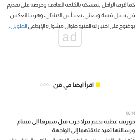
كما عُرف الراحل بتمسكه بالكلمة الهادفة وحرصه على تقديم
فن يحمل قيمة ومعنى، بعيداً عن الابتذال، وهو ما انعكس
بوضوح على اختياراته الفنية طوال مشواره الإبداعي
الطويل
.
ad
اقرأ ايضا في فن
06:14
جوزيف عطية يدعم بيرلا حرب قبل سفرها إلى فيتنام
ورسالتها تعيد علاقتهما إلى الواجهة
وجّه الفنان اللبناني جوزيف عطية رسالة دعم إلى ملكة جمال لبنان بيرلا