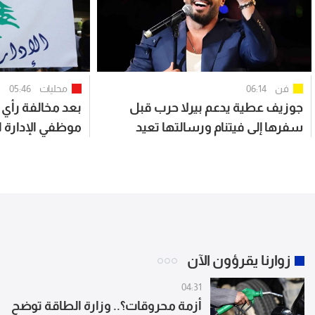
فن
06:14
محليات
05:46
جوزيف عطية يدعم بيرلا حرب قبل
بعد مخالفة رأي 
سفرها إلى فيتنام ورسالتها تعيد
موظفي الإدارة ا
علاقتهما إلى الواجهة
زوارنا يقرؤون الآن
04:31
أزمة محروقات؟.. وزارة الطاقة توضح