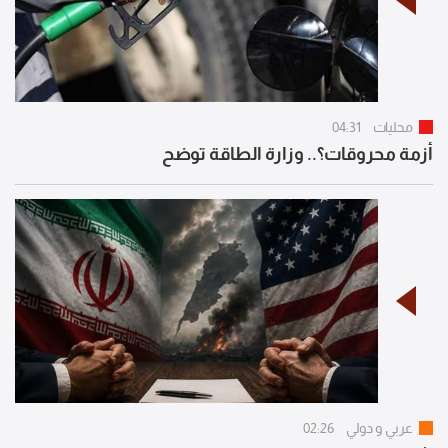
محليات
04:31
أزمة محروقات؟.. وزارة الطاقة توضح
عربي و دولي
02:26