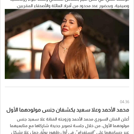
وصيفية، وبحضور عدد محدود من أفراد العائلة والأصدقاء المقربين.
04:36
محمد الأحمد وعلا سعيد يكشفان جنس مولودهما الأول
أعلن الفنان السوري محمد الأحمد وزوجته الفنانة علا سعيد جنس
مولودهما الأول، من خلال جلسة تصوير جديدة شاركاها مع متابعيهما
عبر حسابيهما على "إنستغرام"، في أول ظهور يوثّق حمل علا بشكل