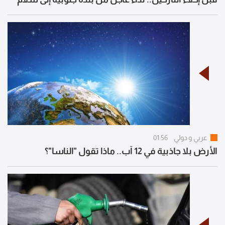
عربي و دولي
01:56
الأرض بلا جاذبية في 12 آب.. ماذا تقول "الناسا"؟