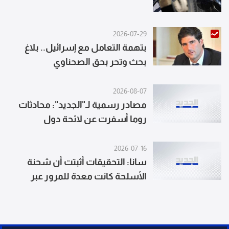
2026-07-29
بتهمة التعامل مع إسرائيل.. بلاغ
بحث وتحر بحق الصحناوي
2026-08-07
مصادر رسمية لـ"الجديد": محادثات
روما أسفرت عن لائحة دول
للمشاركة في آلية التحقق وتبادل
لوائح بأسماء الأسرى المحتملين
2026-07-16
سانا: التحقيقات أثبتت أن شحنة
الأسلحة كانت معدة للمرور عبر
سوريا لصالح حزب الله