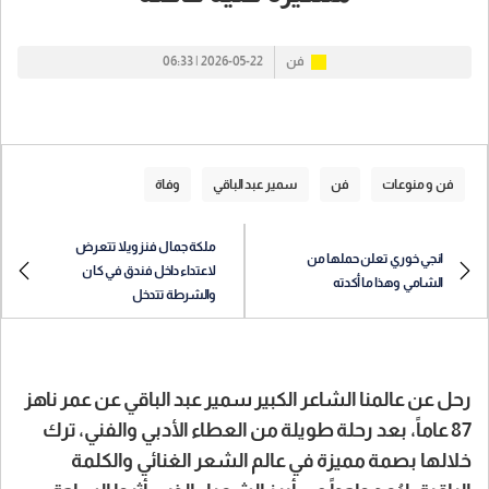
فن
2026-05-22 | 06:33
فن و منوعات
فن
سمير عبد الباقي
وفاة
ملكة جمال فنزويلا تتعرض
انجي خوري تعلن حملها من
لاعتداء داخل فندق في كان
الشامي وهذا ما أكدته
والشرطة تتدخل
رحل عن عالمنا الشاعر الكبير سمير عبد الباقي عن عمر ناهز
87 عاماً، بعد رحلة طويلة من العطاء الأدبي والفني، ترك
خلالها بصمة مميزة في عالم الشعر الغنائي والكلمة