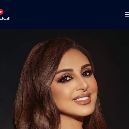
البث ال