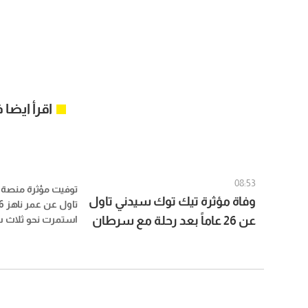
اقرأ ايضا
08:53
توفيت مؤثرة منصة 
وفاة مؤثرة تيك توك سيدني تاول
عن 26 عاماً بعد رحلة مع سرطان
استمرت نحو ثلاث 
القناة الصفراوية، و
نادر
النادرة، بعدما تحول
المرض إلى قصة تابع
شخص عبر مواقع الت