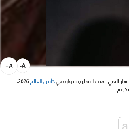
A-
A+
هاز الفني، عقب انتهاء مشواره في
كأس العالم
2026،
كريم.