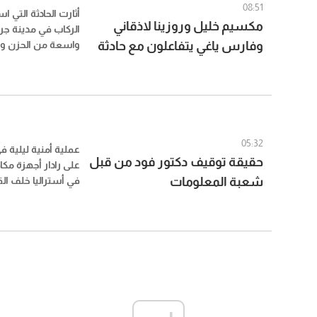
08:51
أثارت الحادثة التي 
مكسيم خليل وروزينا لاذقاني
الركاب في مدينة جر
وفارس ياغي يتفاعلون مع حادثة
واسعة من الحزن وال
وزارة الصحة السورية
جرمانة
بلغت 14 مصاباً
بالحرجة، فيما تفاعل
السوري مع ما جرى و
أهالي المدينة والمص
05:32
عملية أمنية ليلية في
حقيقة توقيف دكتور فود من قبل
على رادار أجهزة مكا
شعبة المعلومات
في أستراليا خلف الق
جورج ديب، المعرو
المتداولة بلقب «جون
الأشخاص في إطار ع
بهم في ملفات مرتب
الأموال.