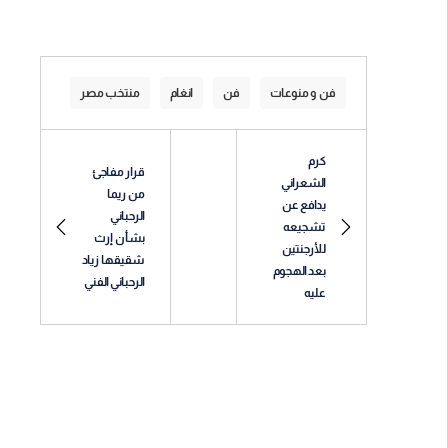
فن و منوعات
فن
انغام
منتخب مصر
كرم
قرار مفاجئ
الشعراني
من ريما
يدافع عن
الرحباني
تشجيعه
بشأن إرث
للأرجنتين
شقيقها زياد
بعد الهجوم
الرحباني الفني
عليه