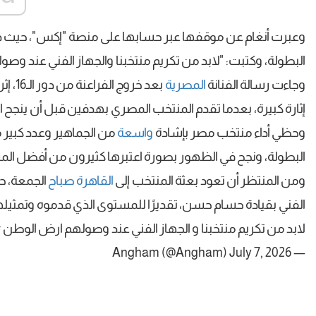
وعبرت أنغام عن موقفها عبر حسابها على منصة "إكس"، حيث دع
البطولة، وكتبت: "لابد من تكريم منتخبنا والجهاز الفني عند وص
وجاءت رسالة الفنانة
المصرية
إثارة كبيرة، بعدما تقدم المنتخب المصري بهدفين قبل أن ينجح ال
وحظي أداء منتخب مصر بإشادة
واسعة
من الجماهير وعدد كبير
البطولة، ونجح في الظهور بصورة اعتبرها كثيرون من أفضل الم
ومن المنتظر أن تعود بعثة المنتخب إلى
القاهرة
صباح
الجمعة، حي
الفني بقيادة حسام حسن، تقديرًا للمستوى الذي قدموه وتمثيله
لابد من تكريم منتخبنا و الجهاز الفني عند وصولهم ارض الوطن
#
July 7, 2026
— Angham (@Angham)