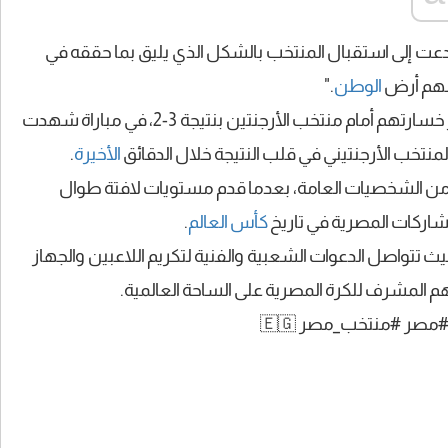
ت إلى استقبال المنتخب بالشكل الذي يليق بما حققه في
ولهم أرض
الوطن
."
بعد خروج الفراعنة من دور الـ16، إثر خسارتهم أمام منتخب الأرجنتين بنتيجة 3-2، في مباراة شهدت
منتخب الأرجنتيني في قلب النتيجة خلال الدقائق
الأخيرة
.
 من الشخصيات العامة، بعدما قدم مستويات لافتة طوال
شاركات المصرية في تاريخ
كأس العالم
.
ث تتواصل الدعوات الشعبية والفنية لتكريم اللاعبين والجهاز
م المشرف للكرة المصرية على الساحة العالمية.
مصر
#منتخب_مصر
🇪🇬