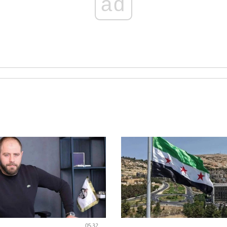
ad
05:32