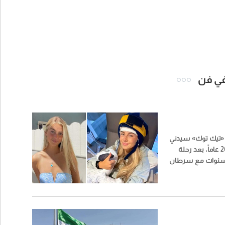
 في فن
«تيك توك» سيدني
تاول عن عمر ناهز 26 عاماً، بعد رحلة
سنوات مع سرطان
هو أحد أنواع السرطان
ت تجربتها الشخصية مع
ها أكثر من مليون
واصل الاجتماعي.