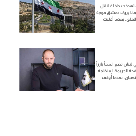
استهدفت حافلة لنقل
مانا بريف دمشق موجة
قلق، بعدما أعلنت
 أن الحصيلة النهائية
، بينهم ثلاث حالات وُصفت
 عدد من نجوم الفن
وجّهوا رسائل إلى
ابين.
 لبنان تضع اسماً بارزاً
فحة الجريمة المنظمة
ضبان، بعدما أُوقف
ف بحسب المعلومات
يور»، إلى جانب عدد من
ملية طالت مشتبهًا
طة بالمخدرات وتبييض