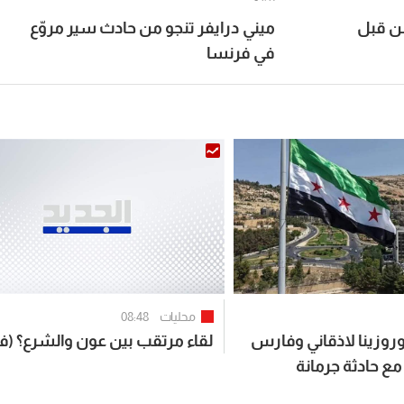
ن قبل
ميني درايفر تنجو من حادث سير مروّع
في فرنسا
محليات
08:48
وزينا لاذقاني وفارس
لقاء مرتقب بين عون والشرع؟ (في
مع حادثة جرمانة