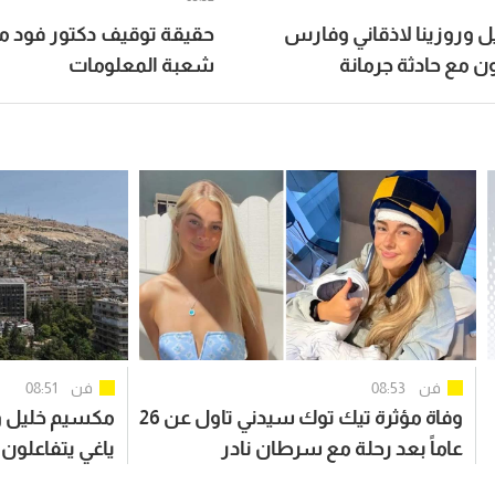
 وروزينا لاذقاني وفارس
حقيقة توقيف دكتور فود م
ون مع حادثة جرمانة
شعبة المعلومات
فن
08:53
فن
08:51
وفاة مؤثرة تيك توك سيدني تاول عن 26
مكسيم خليل ور
عاماً بعد رحلة مع سرطان نادر
ياغي يتفاعلون 