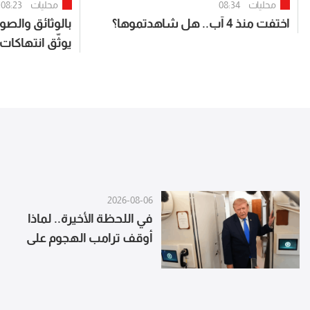
محليات
08:34
محليات
08:23
اختفت منذ 4 آب.. هل شاهدتموها؟
بالوثائق والصور
يوثّق انتهاكات
2026-08-06
في اللحظة الأخيرة.. لماذا
أوقف ترامب الهجوم على
ايران؟