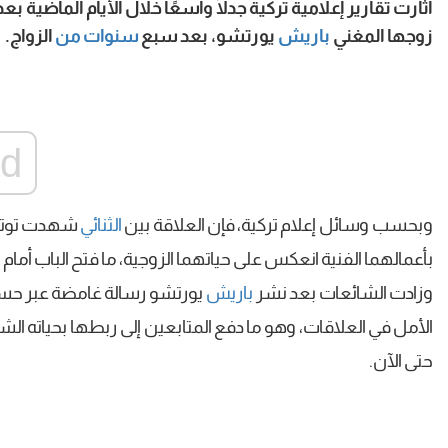
أثارت تقارير إعلامية تركية جدلًا واسعًا خلال الأيام الماضية ب
زوجها المغني
باريش
يورتشو، بعد سبع
سنوات من
الزواج.
ad
وبحسب وسائل إعلام تركية، فإن العلاقة بين
الثنائي
شهدت توترًا
بأعمالهما الفنية انعكس على حياتهما الزوجية، ما فتح الباب أما
وزادت الشائعات بعد نشر
باريش
يورتشو رسالة غامضة عبر حس
الأمل في العلاقات، وهو ما دفع المتابعين إلى ربطها بحياته الشخص
حتى الآن.