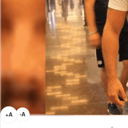
A-
A+