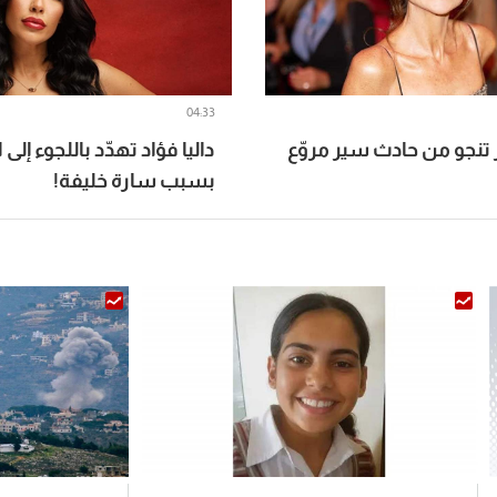
04:33
 تنجو من حادث سير مروّع
داليا فؤاد تهدّد باللجوء إلى 
بسبب سارة خليفة!