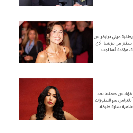
يور»، إلى جانب عدد من
ملية طالت مشتبهًا
طة بالمخدرات وتبييض
طانية ميني درايفر عن
خطير في فرنسا، أدى
ة، مؤكدة أنها نجت
غم قوة الاصطدام
ي لحقت بالسيارة.
ا فؤاد عن صمتها بعد
بالتزامن مع التطورات
علامية سارة خليفة،
القضاء ضد كل من
ية أو نشر معلومات
ة بحقها.