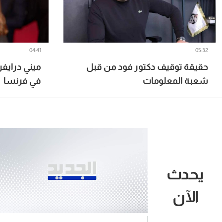
04:41
05:32
حقيقة توقيف دكتور فود من قبل
ميني درايفر
شعبة المعلومات
في فرنسا
يحدث
الآن