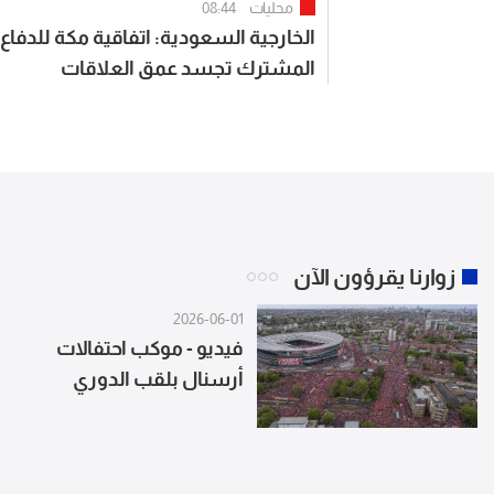
محليات
08:44
الخارجية السعودية: اتفاقية مكة للدفاع
المشترك تجسد عمق العلاقات
الاستراتيجية التاريخية بين الدول الثلاث
الممتدة لعقود
زوارنا يقرؤون الآن
2026-06-01
فيديو - موكب احتفالات
أرسنال بلقب الدوري
الإنجليزي سجّل رقما قياسيا