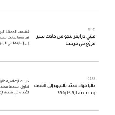
المتداولة بلقب «جون
الأشخاص في إطار ع
بهم في ملفات مرتب
الأموال.
04:41
كشفت الممثلة البري
ميني درايفر تنجو من حادث سير
تعرضها لحادث سير 
مروّع في فرنسا
إلى إصابتها في الرقب
برفقة صديقها بن ر
والأضرار الكبيرة الت
04:33
خرجت الإعلامية دالي
داليا فؤاد تهدّد باللجوء إلى القضاء
تداول اسمها مجدداً 
بسبب سارة خليفة!
الأخيرة في قضية الإ
مهددةً باللجوء إلى 
يواصل ربطها بالقض
قالت إنها غير صحيح