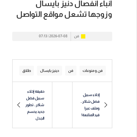
انباء انفصال دنيز بايسال
وزوجها تشعل مواقع التواصل
فن
2026-07-08 | 07:13
فن و منوعات
فن
دينيز بايسال
طلاق
حقيقة إخلاء
إخلاء سبيل
سبيل فضل
فضل شاكر..
شاكر.. تطور
وملف عبرا
جديد يحسم
قيد المتابعة!
الجدل