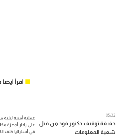
اقرأ ايضا
05:32
عملية أمنية ليلية في
حقيقة توقيف دكتور فود من قبل
على رادار أجهزة مكا
شعبة المعلومات
في أستراليا خلف الق
جورج ديب، المعرو