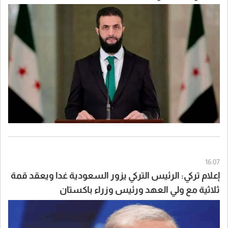
16:07
إعلام تركي: الرئيس التركي يزور السعودية غدا ويعقد قمة
ثلاثية مع ولي العهد ورئيس وزراء باكستان