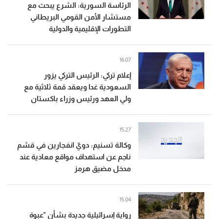
الرئاسة السورية: الشرع يبحث مع
مستشار الأمن القومي البريطاني
التطورات الإقليمية والدولية
16:07
إعلام تركي: الرئيس التركي يزور
السعودية غدا ويعقد قمة ثلاثية مع
ولي العهد ورئيس وزراء باكستان
15:27
وكالة تسنيم: دويّ انفجارين في قشم
ناجم عن استهداف مواقع معادية عند
مدخل مضيق هرمز
15:04
رواية إسرائيلية جديدة بشأن "عبوة