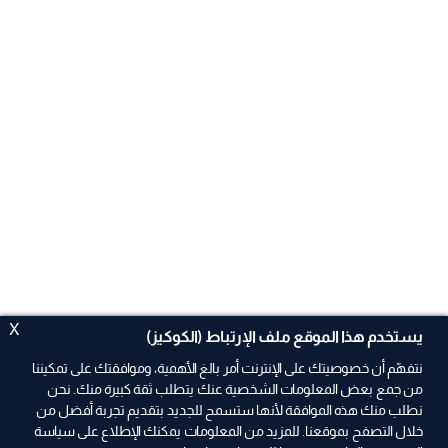
X
يستخدم هذا الموقع ملف الإرتباط (الكوكيز)
نتفهّم أن خصوصيتك على الإنترنت أمر بالغ الأهمية، وموافقتك على تمكيننا
من جمع بعض المعلومات الشخصية عنك يتطلب ثقة كبيرة منك. نحن
نطلب منك هذه الموافقة لأنها ستسمح للجديد بتقديم تجربة أفضل من
ad
خلال التصفح بموقعنا. للمزيد من المعلومات يمكنك الإطلاع على سياسة