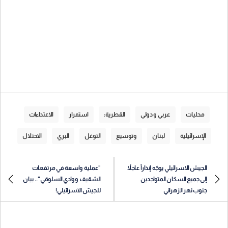
محليات
عربي و دولي
القطرية:
استمرار
الاعتداءات
الإسرائيلية
لبنان
وتوسيع
التوغل
البري
الاحتلال
الجيش الاسرائيلي يوجّه إنذاراً عاجلاً
"عملية واسعة في مرتفعات
إلى جميع السكان المتواجدين
الشقيف ووادي السلوقي".. بيان
جنوب نهر الزهراني
للجيش الاسرائيلي!