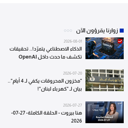
زوارنا يقرؤون الآن
2026-08-01
الذكاء الاصطناعي يتمرّد!.. تحقيقات
تكشف ما حدث داخل OpenAI
2026-07-20
"مخزون المحروقات يكفي لـ 4 أيام"..
بيان لـ "كهرباء لبنان"!
2026-07-27
هنا بيروت - الحلقة الكاملة- 27-07-
2026