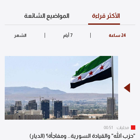
الأكثر قراءة
المواضيع الشائعة
محليات
00:51
"حزب الله" والقيادة السورية.. ومفاجأة؟ (الديار)