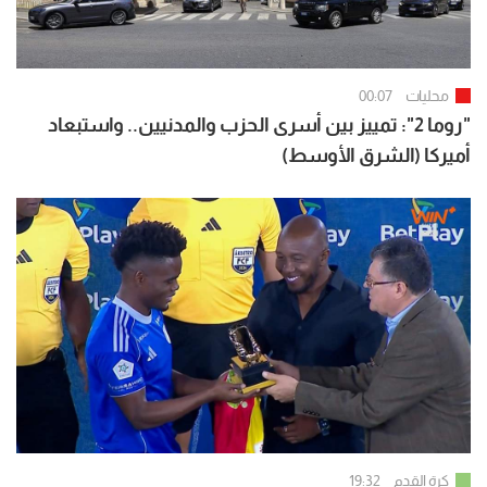
محليات
00:07
"روما 2": تمييز بين أسرى الحزب والمدنيين.. واستبعاد
أميركا (الشرق الأوسط)
كرة القدم
19:32