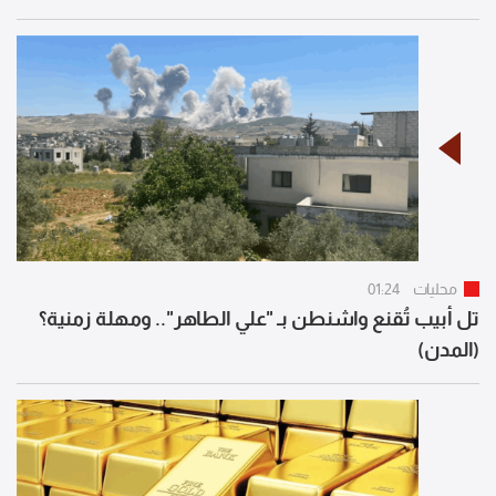
محليات
01:24
تل أبيب تُقنع واشنطن بـ "علي الطاهر".. ومهلة زمنية؟
(المدن)