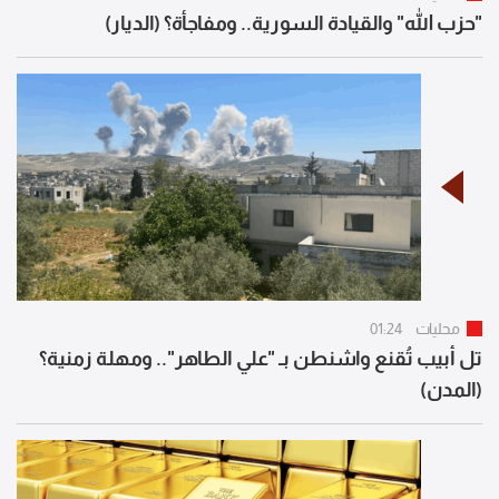
"حزب الله" والقيادة السورية.. ومفاجأة؟ (الديار)
محليات
01:24
تل أبيب تُقنع واشنطن بـ "علي الطاهر".. ومهلة زمنية؟
(المدن)