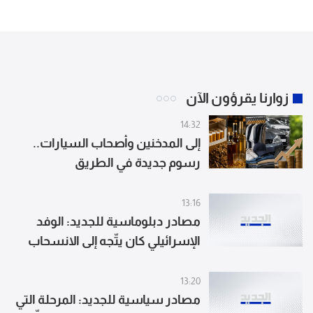
زوارنا يقرؤون الآن
14:32
إلى المدخنين وأصحاب السيارات..
رسوم جديدة في الطريق
13:16
مصادر دبلوماسية للجديد: الوفد
الإسرائيلي كان يتّجه إلى الانسحاب
من المفاوضات ومقاطعة جلسات
اليوم الثالث قبل أن يتراجع عن قراره
13:20
ويحضر إثر ضغوط أميركية لاستمرار
مصادر سياسية للجديد: المرحلة التي