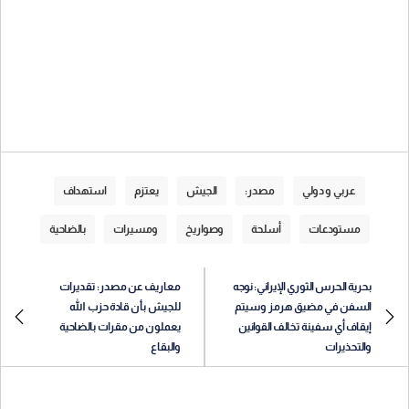
عربي و دولي
مصدر:
الجيش
يعتزم
استهداف
مستودعات
أسلحة
وصواريخ
ومسيرات
بالضاحية
بحرية الحرس الثوري الإيراني: نوجه
معاريف عن مصدر: تقديرات
السفن في مضيق هرمز وسيتم
للجيش بأن قادة حزب الله
إيقاف أي سفينة تخالف القوانين
يعملون من مقرات بالضاحية
والتحذيرات
والبقاع