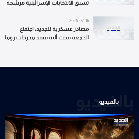
الاجتماعات
تسبق الانتخابات الإسرائيلية مرشّحة
لتصعيد إسرائيلي بسبب الحسابات
الانتخابية الداخلية لنتنياهو
2026-07-16
مصادر عسكرية للجديد: اجتماع
الجمعة يبحث آلية تنفيذ مخرجات روما
ضمن اتفاق الإطار من دون حسم
أسماء المناطق النموذجية
بالفيديو
بالفيديو