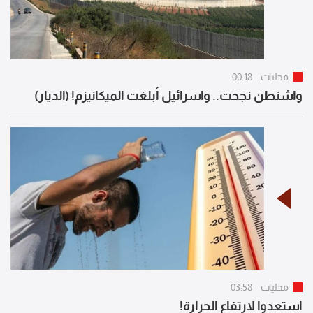
محليات
00:18
واشنطن نجحت.. واسرائيل أبلغت الميكانيزم! (الديار)
محليات
03:58
استعدوا لارتفاع الحرارة!