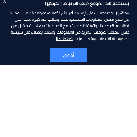
X
يستخدم هذا الموقع ملف الإرتباط (الكوكيز)
نتفهّم أن خصوصيتك على الإنترنت أمر بالغ الأهمية، وموافقتك على تمكيننا
من جمع بعض المعلومات الشخصية عنك يتطلب ثقة كبيرة منك. نحن
نطلب منك هذه الموافقة لأنها ستسمح للجديد بتقديم تجربة أفضل من
ad
خلال التصفح بموقعنا. للمزيد من المعلومات يمكنك الإطلاع على سياسة
الخصوصية الخاصة بموقعنا للمزيد
اضغط هنا
أوافق