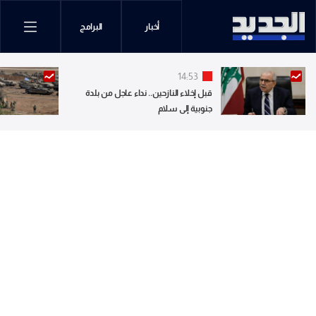
أخبار
البرامج
14:53
قبل إخلاء النازحين.. نداء عاجل من بلدة
جنوبية إلى سلام