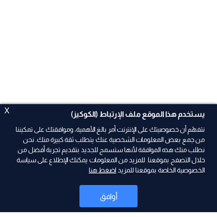
X
يستخدم هذا الموقع ملف الإرتباط (الكوكيز)
نتفهّم أن خصوصيتك على الإنترنت أمر بالغ الأهمية، وموافقتك على تمكيننا
من جمع بعض المعلومات الشخصية عنك يتطلب ثقة كبيرة منك. نحن
نطلب منك هذه الموافقة لأنها ستسمح للجديد بتقديم تجربة أفضل من
ad
خلال التصفح بموقعنا. للمزيد من المعلومات يمكنك الإطلاع على سياسة
الخصوصية الخاصة بموقعنا للمزيد
اضغط هنا
أوافق