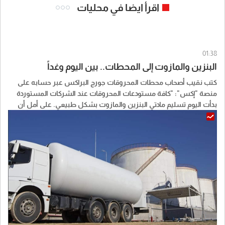
اقرأ ايضا في محليات
01:38
البنزين والمازوت إلى المحطات.. بين اليوم وغداً
كتب نقيب أصحاب محطات المحروقات جورج البراكس عبر حسابه على
منصة "إكس": "كافة مستودعات المحروقات عند الشركات المستوردة
بدأت اليوم تسليم مادتي البنزين والمازوت بشكل طبيعي. على أمل أن
تصل المحروقات الى جميع المحطات في كل المناطق وخاصة البقاع
والجنوب بين اليوم وغد الثلاثاء".