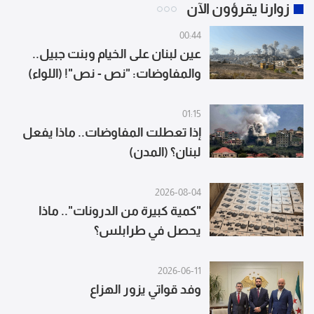
زوارنا يقرؤون الآن
00:44
عين لبنان على الخيام وبنت جبيل..
والمفاوضات: "نص - نص"! (اللواء)
01:15
إذا تعطلت المفاوضات.. ماذا يفعل
لبنان؟ (المدن)
2026-08-04
"كمية كبيرة من الدرونات".. ماذا
يحصل في طرابلس؟
2026-06-11
وفد قواتي يزور الهزاع