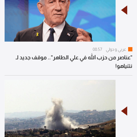
عربي و دولي
08:57
"عناصر من حزب الله في علي الطاهر".. موقف جديد لـ
نتنياهو!