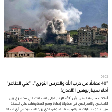
عن الخطة "ب": الخيار الأول هو الاستمرار في التفاوض. وهذا يعني عملياً
شراء الوقت من دون ضمان أن يكون لمصلحة لبنان، خصوصاً مع
استمرار إسرائيل في فرض وقائع ميدانية وتدمير منشآت ومنازل
وبساتين، أما الخيار الثاني أي الانسحاب من المفاوضات نهائياً، قد يكون
أكثر خطورة، لأنه يعيد الحسم إلى الميدان".
01:03
"40 مقاتلاً من حزب الله والحرس الثوري".. "علي الطاهر"
أمام سيناريوهين! (المدن)
أفادت صحيفة المدن، بأن "الأنظار تتجه إلى الاتصالات التي قد تجري بين
اللبنانيين والأميركيين في محاولة لإعادة وضع المفاوضات على السكة،
فيما تبدو حسابات نتنياهو مختلفة، وهو الذي يريد التصعيد في أي لحظة.