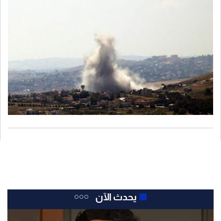
هنا لا يمكن إغفال التصعيد الميداني الذي شهده الجنوب، سواء من خلال
عودة دخول القوات الإسرائيلية إلى بلدة زوطر الغربية في محاولة
لتكريس أمر واقع يتعلق بأن تعود إسرائيل إلى أي بلدة انسحبت منها،
إضافة إلى التصعيد عبر القصف المدفعي والغارات بطائرات مسيّرة
تستهدف تلة علي الطاهر ومحيطها".
يحدث الآن