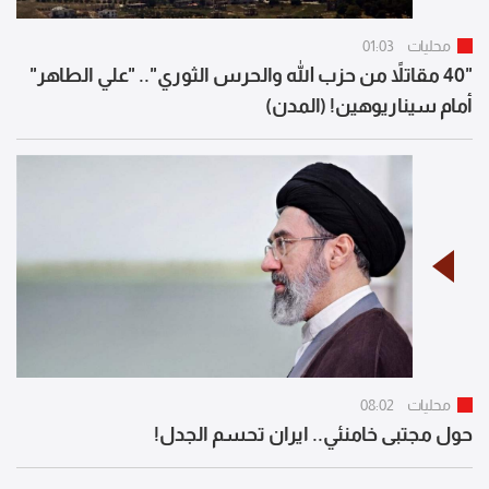
محليات
01:03
"40 مقاتلاً من حزب الله والحرس الثوري".. "علي الطاهر"
أمام سيناريوهين! (المدن)
محليات
08:02
حول مجتبى خامنئي.. ايران تحسم الجدل!