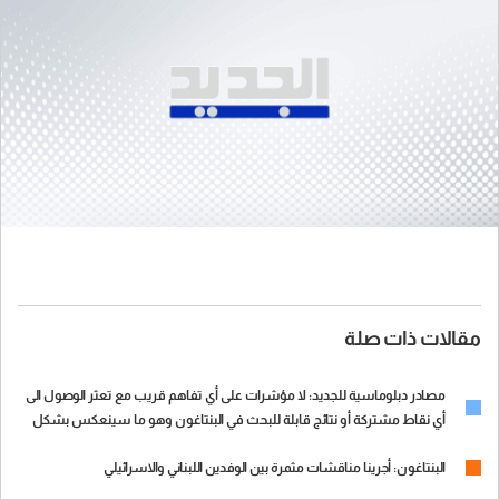
مقالات ذات صلة
مصادر دبلوماسية للجديد: لا مؤشرات على أي تفاهم قريب مع تعثر الوصول الى
أي نقاط مشتركة أو نتائج قابلة للبحث في البنتاغون وهو ما سينعكس بشكل
تلقائي على اجتماعات 2 و3 حزيران
البنتاغون: أجرينا مناقشات مثمرة بين الوفدين اللبناني والاسرائيلي