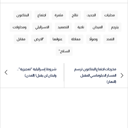
محليات
الجديد:
نتائج
مثمرة
اجتماع
البنتاغون
يترجم
الميدان
ناحية
التصعيد
الاسرائيلي
ومحاولات
التمدد
وصولاً
معادلة
عنوانها
"الارض
مقابل
السلاح"
مخرجات اجتماع البنتاغون ترسم
شروط إسرائيلية "تعجيزية"..
المسار الدبلوماسي المقبل
ولبنان لن يقبل! (المدن)
(النهار)