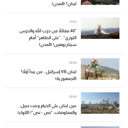
لبنان؟ (المدن)
01:03
"40 مقاتلاً من حزب الله والحرس
الثوري".. "علي الطاهر" أمام
سيناريوهين! (المدن)
00:56
لبنان VS إسرائيل.. من يبدأ أولاً؟
(الجمهورية)
00:44
عين لبنان على الخيام وبنت جبيل..
والمفاوضات: "نص - نص"! (اللواء)