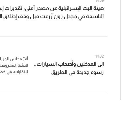
14:59
هيئة البث الإسرائيلية عن مصدر أمني: تقديرات إس
الناسفة في مجدل زون زُرعت قبل وقف إطلاق الن
14:32
أقرّ مجلس الوزرا
إلى المدخنين وأصحاب السيارات..
البيئية المفروضة 
رسوم جديدة في الطريق
للنفايات، في خط
احتساب هذه الر
لتشمل سلعًا وم
فئاتها.