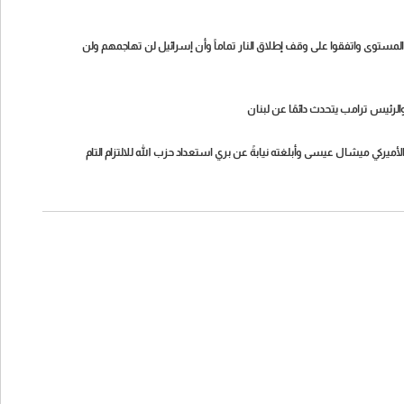
عي المستوى واتفقوا على وقف إطلاق النار تماماً وأن إسرائيل لن تهاجمهم ولن
الرئيس ترامب يتحدث دائمًا عن لبنان
يركي ميشال عيسى وأبلغته نيابةً عن بري استعداد حزب الله للالتزام التام