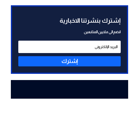
مشروطا بالانتهاء من الاعمال
المكلفة بها سوليدير بانتظار
مناقشة التقرير التي خلصت اليه
إشترك بنشرتنا الاخبارية
اللجنة وعلى أساسه يتخذ القرار
انضم الى ملايين المتابعين
إشترك