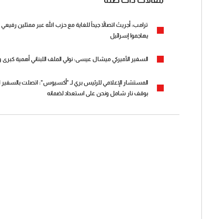
ترامب: أجريتُ اتصالاً جيداً للغاية مع حزب الله عبر ممثلين رفي
يهاجموا إسرائيل
السفير الأميركي ميشال عيسى: نولي الملف اللبناني أهمية كبرى و
المستشار الإعلامي للرئيس بري لـ "أكسيوس": اتصلت بالسفير الأم
بوقف نار شامل ونحن على استعداد لضمانه