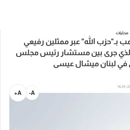
محليات
مب بـ"حزب الله" عبر ممثلين رفيعي
 الذي جرى بين مستشار رئيس مجلس
كي في لبنان ميشال عيسى
202
A+
A-