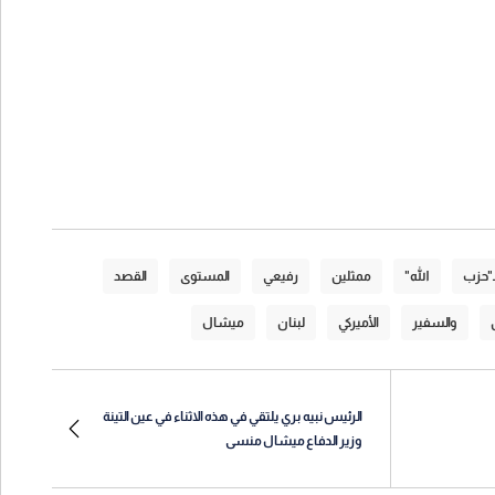
ـ"حزب
الله"
ممثلين
رفيعي
المستوى
القصد
والسفير
الأميركي
لبنان
ميشال
الرئيس نبيه بري يلتقي في هذه الاثناء في عين التينة
وزير الدفاع ميشال منسى