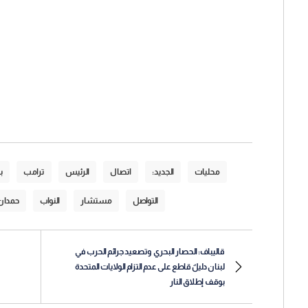
محليات
الجديد:
اتصال
الرئيس
ترامب
ب
التواصل
مستشار
النواب
حمدان
قاليباف: الحصار البحري وتصعيد جرائم الحرب في
لبنان دليلٌ قاطع على عدم التزام الولايات المتحدة
بوقف إطلاق النار