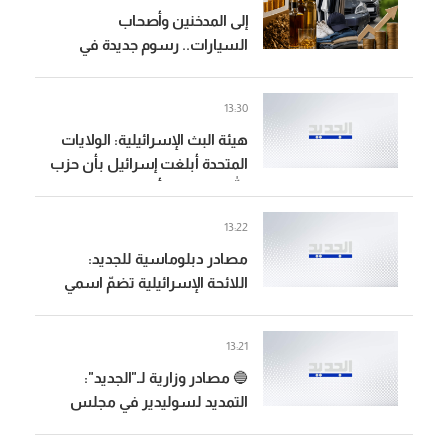
إلى المدخنين وأصحاب
السيارات.. رسوم جديدة في
الطريق
13:30
هيئة البث الإسرائيلية: الولايات
المتحدة أبلغت إسرائيل بأن حزب
الله لم يرتكب أي خرق وطالبتها
بالامتناع عن الرد
13:22
مصادر دبلوماسية للجديد:
اللائحة الإسرائيلية تضمّ اسمي
سليم شلومو جاموس وإسحاق
ساسون اللذين تدّعي إسرائيل
13:21
أن حزب الله خطفهما عامي
🔵 مصادر وزارية لـ"الجديد":
1982 و1985
التمديد لسوليدير في مجلس
الوزراء ان حصل سيكون