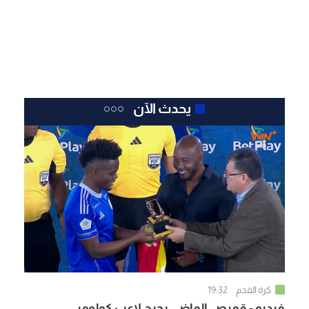
يحدث الآن
كرة القدم
19:32
فيديو - قميص الماضي يحرج لاعب كولومبي