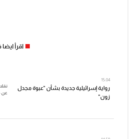
اقرأ ايضا
15:04
نقلت
رواية إسرائيلية جديدة بشأن "عبوة مجدل
عن م
زون"