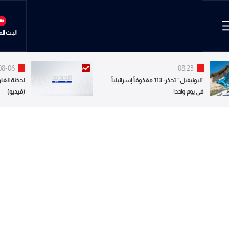
البث ال
08-06
08:23
"اليونيفيل" تحذر: 113 مقذوفاً إسرائيلياً
لحظة الغار
في يوم واحد!
(فيديو)