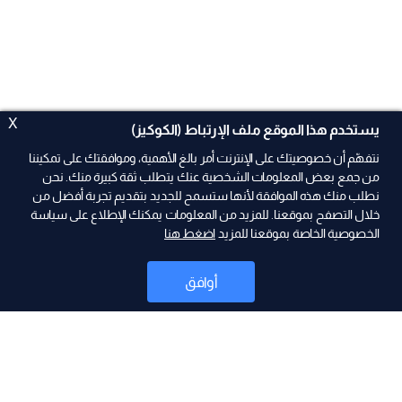
X
يستخدم هذا الموقع ملف الإرتباط (الكوكيز)
نتفهّم أن خصوصيتك على الإنترنت أمر بالغ الأهمية، وموافقتك على تمكيننا
من جمع بعض المعلومات الشخصية عنك يتطلب ثقة كبيرة منك. نحن
نطلب منك هذه الموافقة لأنها ستسمح للجديد بتقديم تجربة أفضل من
خلال التصفح بموقعنا. للمزيد من المعلومات يمكنك الإطلاع على سياسة
الخصوصية الخاصة بموقعنا للمزيد
اضغط هنا
ad
أوافق