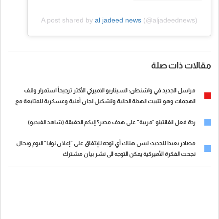
A post shared by
al jadeed news
(@aljadeednews)
مقالات ذات صلة
مراسل الجديد في واشنطن: السيناريو الاميركي الأكثر ترجيحاً استمرار وقف
الهجمات وهو تثبيت الهدنة الحالية وتشكيل لجان أمنية وعسكرية للمتابعة مع
جدول زمني لبحث الانسحاب الإسرائيلي
ردة فعل انفانتينو "مريبة" على هدف مصر؟ إليكم الحقيقة (شاهد الفيديو)
مصادر بعبدا للجديد: ليس هناك أي توجه للإتفاق على "إعلان نوايا" اليوم وبحال
نجحت الفكرة الأميركية يمكن التوجه الى نشر بيان مشترك