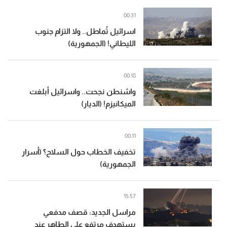
00:31
اسرائيل تُماطل.. ولا التزام جنوب
الليطاني! (الجمهورية)
00:18
واشنطن نجحت.. واسرائيل أبلغت
الميكانيزم! (الديار)
00:11
تخفيف الخطاب حول السلاح؟ (أسرار
الجمهورية)
15:57
مراسل الجديد: قصف مدفعي
يستهدف مرتفع علي الطاهر عند