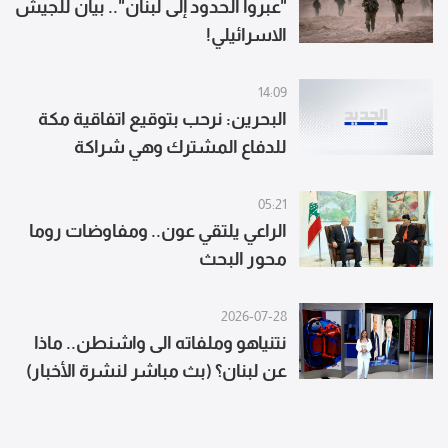
"عبروا الحدود إلى لبنان".. بيان للجيش
الاسرائيلي!
14:09
البحرين: نرحب بتوقيع اتفاقية مكة
للدفاع المشترك وهي شراكة
استراتيجية بين أطراف متكافئة
05:21
الراعي يلتقي عون.. ومفاوضات روما
محور البحث
2026-07-28
نتنياهو وملفاته الى واشنطن.. ماذا
عن لبنان؟ (بث مباشر لنشرة الأخبار)