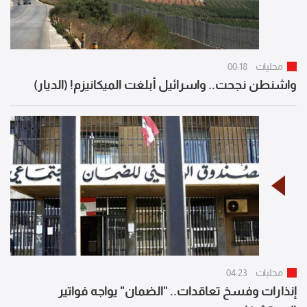
محليات
00:18
واشنطن نجحت.. واسرائيل أبلغت الميكانيزم! (الديار)
محليات
04:23
إنذارات وفسخ تعاقدات.. "الضمان" يواجه فواتير