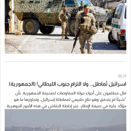
اللبناني على تركيز النقاش على مسألة تصحيح الخط الأزرق والنقاط
الحدودية، في وقت لا تزال فيه القوات الإسرائيلية تحتل عشرات البلدات
والنقاط داخل الأراضي اللبنانية".
00:31
اسرائيل تُماطل.. ولا التزام جنوب الليطاني! (الجمهورية)
قال مطلعون على أجواء جولة المفاوضات لصحيفة الجمهورية، بأن
"شيئاً لم يتحقق وهو نتاج طبيعي لمماطلة إسرائيل، وتجاوزها ما هو
مؤكّد عليه في صيغة الإطار، عبر إحاطة النقاش في هذه الأمور الجوهرية
التي أصرّ الوفد اللبناني على تحقيقها، بتعقيدات مانعة لتنفيذها، وفي
النتيجة، أنّ الوفد الإسرائيلي لم يقدِّم أيّ التزام بانسحاب إضافي للجيش
الإسرائيلي من مناطق جنوب النهر، يشكّل انطلاقة عملية للمرحلة