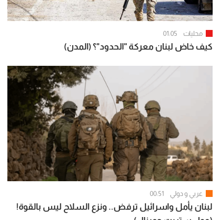
محليات
01:05
كيف خاض لبنان معركة "الحدود"؟ (المدن)
عربي و دولي
00:51
لبنان يأمل واسرائيل ترفض.. ونزع السلاح ليس بالقوة!