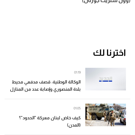
(وول ستريت جورنال)
اخترنا لك
01:19
الوكالة الوطنية: قصف مدفعي محيط
بلدة المنصوري وإصابة عدد من المنازل
01:05
كيف خاض لبنان معركة "الحدود"؟
(المدن)