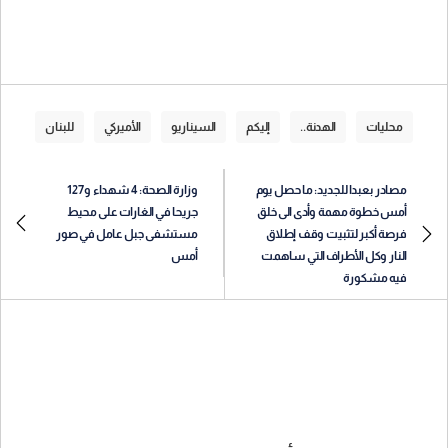
محليات
الهدنة..
إليكم
السيناريو
الأميركي
للبنان
مصادر بعبدا للجديد: ما حصل يوم
وزارة الصحة: 4 شهداء و127
أمس خطوة مهمة وأدى الى خلق
جريحا في الغارات على محيط
فرصة أكبر لتثبيت وقف إطلاق
مستشفى جبل عامل في صور
النار وكل الأطراف التي ساهمت
أمس
فيه مشكورة