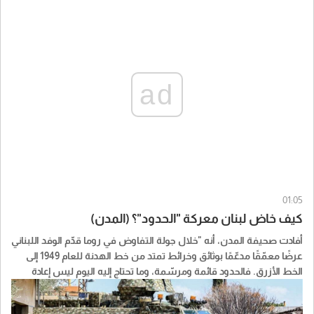
ad
01:05
كيف خاض لبنان معركة "الحدود"؟ (المدن)
أفادت صحيفة المدن، أنه "خلال جولة التفاوض في روما قدّم الوفد اللبناني
عرضًا معمّقًا مدعّمًا بوثائق وخرائط تمتد من خط الهدنة للعام 1949 إلى
الخط الأزرق. فالحدود قائمة ومرسّمة، وما تحتاج إليه اليوم ليس إعادة
ترسيم، وإنما تثبيت ميداني واستكمال الانسحاب الإسرائيلي حتى الحدود
المعترف بها. حصل العرض على إشادة أميركية، بينما اعترض الجانب