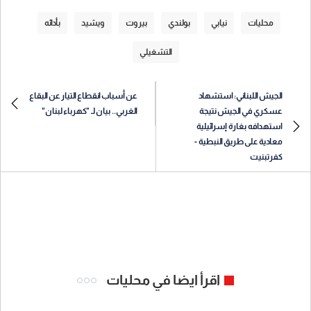
محليات
نيابي
بولندي
بيروت
ويشيد
بأدائه
التشغيلي
الجيش اللبناني: استشهاد
عن أسباب انقطاع التيار عن البقاع
عسكري في الجيش نتيجة
الغربي.. بيان لـ "كهرباء لبنان"
استهدافه بغارة إسرائيلية
معادية على طريق النبطية -
كفرتبنيت
اقرأ ايضا في محليات