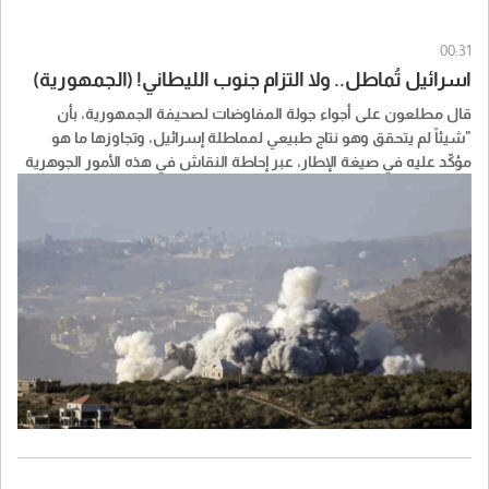
00:31
اسرائيل تُماطل.. ولا التزام جنوب الليطاني! (الجمهورية)
قال مطلعون على أجواء جولة المفاوضات لصحيفة الجمهورية، بأن
"شيئاً لم يتحقق وهو نتاج طبيعي لمماطلة إسرائيل، وتجاوزها ما هو
مؤكّد عليه في صيغة الإطار، عبر إحاطة النقاش في هذه الأمور الجوهرية
التي أصرّ الوفد اللبناني على تحقيقها، بتعقيدات مانعة لتنفيذها، وفي
النتيجة، أنّ الوفد الإسرائيلي لم يقدِّم أيّ التزام بانسحاب إضافي للجيش
الإسرائيلي من مناطق جنوب النهر، يشكّل انطلاقة عملية للمرحلة
التجريبية الثانية وانتشار وحدات الجيش اللبناني فيها. أو بوقف عمليات
النسف والتفجير والاعتداءات على المناطق اللبنانية.