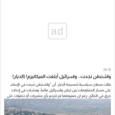
ad
00:18
واشنطن نجحت.. واسرائيل أبلغت الميكانيزم! (الديار)
قالت مصادر سياسية لصحيفة الديار، أن "واشنطن نجحت في الإبقاء
على مسار المفاوضات بين لبنان واسرائيل قائماً، وفشلت في إِحداث
خرقٍ في النتائج، رغم ان ضغوطها لم تترجم بأي متغيرات أو خطوات على
الارض، فيما نجحت «تل ابيب» في فرض وقائع ميدانية تتناقض مع منطق
التفاوض".