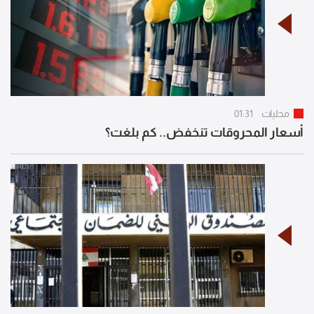
محليات
01:31
أسعار المحروقات تنخفض.. كم بلغت؟