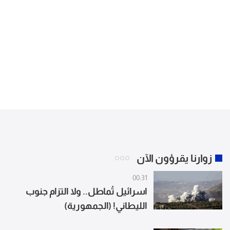
زوارنا يقرؤون الآن
00:31
اسرائيل تُماطل.. ولا التزام جنوب
الليطاني! (الجمهورية)