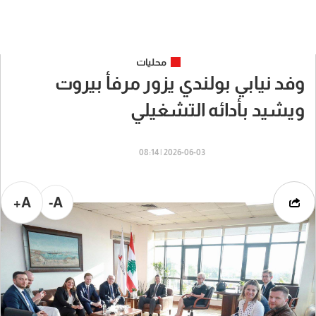
محليات
وفد نيابي بولندي يزور مرفأ بيروت
ويشيد بأدائه التشغيلي
2026-06-03 | 08:14
A+
A-