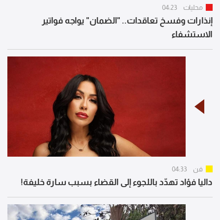
محليات
04:23
إنذارات وفسخ تعاقدات.. "الضمان" يواجه فواتير
الاستشفاء
فن
04:33
داليا فؤاد تهدّد باللجوء إلى القضاء بسبب سارة خليفة!