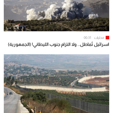
محليات
00:31
اسرائيل تُماطل.. ولا التزام جنوب الليطاني! (الجمهورية)