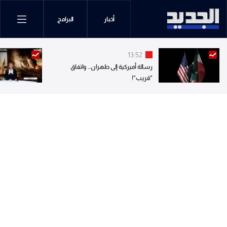
أخبار
البرامج
13:52
رسالة أميركية إلى طهران.. واتفاق
"قريب"!