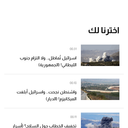
اخترنا لك
00:31
اسرائيل تُماطل.. ولا التزام جنوب
الليطاني! (الجمهورية)
00:18
واشنطن نجحت.. واسرائيل أبلغت
الميكانيزم! (الديار)
00:11
تخفيف الخطاب حول السلاح؟ (أسرار