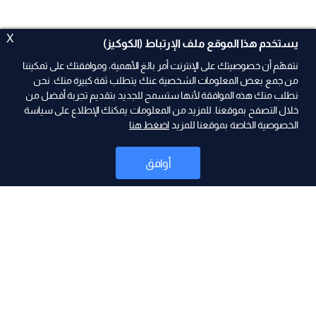
X
يستخدم هذا الموقع ملف الإرتباط (الكوكيز)
نتفهّم أن خصوصيتك على الإنترنت أمر بالغ الأهمية، وموافقتك على تمكيننا
من جمع بعض المعلومات الشخصية عنك يتطلب ثقة كبيرة منك. نحن
نطلب منك هذه الموافقة لأنها ستسمح للجديد بتقديم تجربة أفضل من
ad
خلال التصفح بموقعنا. للمزيد من المعلومات يمكنك الإطلاع على سياسة
الخصوصية الخاصة بموقعنا للمزيد
اضغط هنا
أوافق