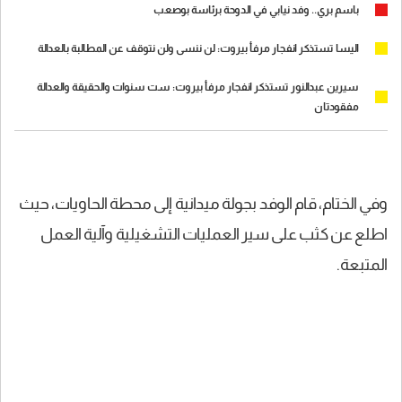
باسم بري.. وفد نيابي في الدوحة برئاسة بوصعب
اليسا تستذكر انفجار مرفأ بيروت: لن ننسى ولن نتوقف عن المطالبة بالعدالة
سيرين عبدالنور تستذكر انفجار مرفأ بيروت: ست سنوات والحقيقة والعدالة
مفقودتان
وفي الختام، قام الوفد بجولة ميدانية إلى محطة الحاويات، حيث
اطلع عن كثب على سير العمليات التشغيلية وآلية العمل
المتبعة.