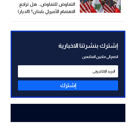
التفاوض للتفاوض.. هل تراجع
الاهتمام الأميركي بلبنان؟ (الديار)
إشترك بنشرتنا الاخبارية
انضم الى ملايين المتابعين
إشترك