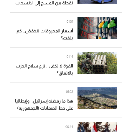
نقطة من المسح إلى الانسحاب
(المدن)
01:31
أسعار المحروقات تنخفض.. كم
بلغت؟
01:14
القوة لا تكفي.. نزع سلاح الحزب
بالاتفاق؟
01:02
هذا ما رفضته إسرائيل.. وإيطاليا
على خط الضمانات (الجمهورية)
00:44