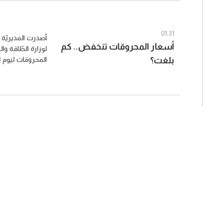
01:31
أصدرت المديريّة ال
أسعار المحروقات تنخفض.. كم
لوزارة الطّاقة وال
بلغت؟
2026، وجاءت على الشكل التالي: