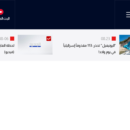
البث ال
08-06
08:23
"اليونيفيل" تحذر: 113 مقذوفاً إسرائيلياً
لحظة الغار
في يوم واحد!
(فيديو)