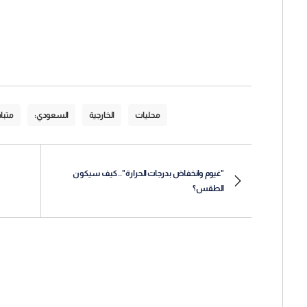
محليات
الخارجية
السعودي:
متباد
"غيوم وانخفاض بدرجات الحرارة".. كيف سيكون
الطقس؟