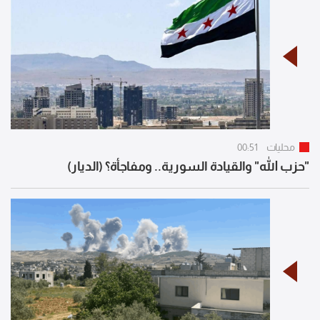
محليات
00:51
"حزب الله" والقيادة السورية.. ومفاجأة؟ (الديار)