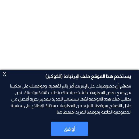
X
يستخدم هذا الموقع ملف الإرتباط (الكوكيز)
نتفهّم أن خصوصيتك على الإنترنت أمر بالغ الأهمية، وموافقتك على تمكيننا
من جمع بعض المعلومات الشخصية عنك يتطلب ثقة كبيرة منك. نحن
نطلب منك هذه الموافقة لأنها ستسمح للجديد بتقديم تجربة أفضل من
ad
خلال التصفح بموقعنا. للمزيد من المعلومات يمكنك الإطلاع على سياسة
الخصوصية الخاصة بموقعنا للمزيد
اضغط هنا
أوافق