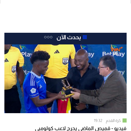
يحدث الآن
كرة القدم
19:32
فيديو - قميص الماضي يحرج لاعب كولومبي