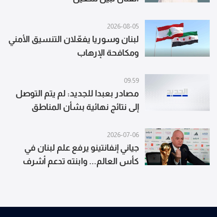
2026-08-05
لبنان وسوريا يفعّلان التنسيق الأمني
ومكافحة الإرهاب
09:59
مصادر بعبدا للجديد: لم يتم التوصل
إلى نتائج نهائية بشأن المناطق
النموذجية مع تمسّك لبنان بالانتقال
إلى مناطق جديدة وإصرار إسرائيل على
2026-07-06
جياني إنفانتينو يرفع علم لبنان في
التحقق في المنطقتين الأوليين أولًا
كأس العالم... وابنته تدعم أشرف
حكيمي بقميص المغرب