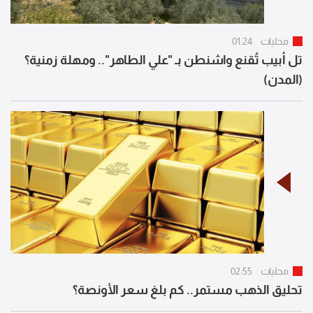
محليات
01:24
تل أبيب تُقنع واشنطن بـ "علي الطاهر".. ومهلة زمنية؟
(المدن)
محليات
02:55
تحليق الذهب مستمر.. كم بلغ سعر الأونصة؟