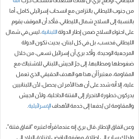
الليطاني، أوضح بري أن هناك استعداداً لانسحاب حزب
الله
من جنوب الليطاني بالتزامن مع انسحاب إسرائيلي كامل، أما
بالنسبة إلى السلاح شمال الليطاني، فأكد أن الموقف يقوم
على احتواء السلاح ضمن إطار الدولة
اللبنانية
، ليس في شمال
الليطاني فحسب، بل في كل لبنان، بحيث تكون الدولة
المرجعية الوحيدة. وأكد بري أن إسرائيل تسعى، من خلال
ضغوطها ومطالبها، إلى جرّ الجيش اللبناني للاشتباك مع
المقاومة، معتبراً أن هذا هو الهدف الحقيقي الذي تعمل
عليه، إلا أنه شدد على أن هذا الأمر لن يحصل، لأن اللبنانيين
يدركون خطورة الانجرار إلى الفتنة الداخلية، ولأن الجيش
والمقاومة لن يُدفعا إلى خدمة الأهداف
الإسرائيلية
.
وعن اتفاق الإطار، قال بري إنه عندما قرأه اعتبره "اتفاق فتنة"،
ولذلك سارع إلى إطلاق موقفه الرافض لانزلاق البلاد إلى