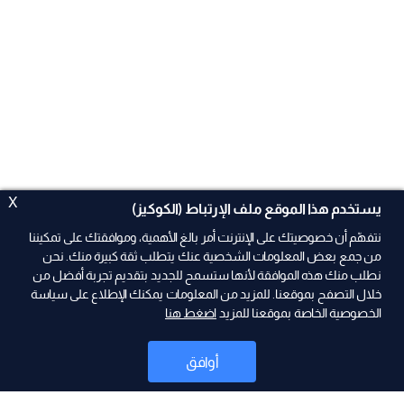
X
يستخدم هذا الموقع ملف الإرتباط (الكوكيز)
نتفهّم أن خصوصيتك على الإنترنت أمر بالغ الأهمية، وموافقتك على تمكيننا
من جمع بعض المعلومات الشخصية عنك يتطلب ثقة كبيرة منك. نحن
نطلب منك هذه الموافقة لأنها ستسمح للجديد بتقديم تجربة أفضل من
خلال التصفح بموقعنا. للمزيد من المعلومات يمكنك الإطلاع على سياسة
الخصوصية الخاصة بموقعنا للمزيد
اضغط هنا
ad
أوافق