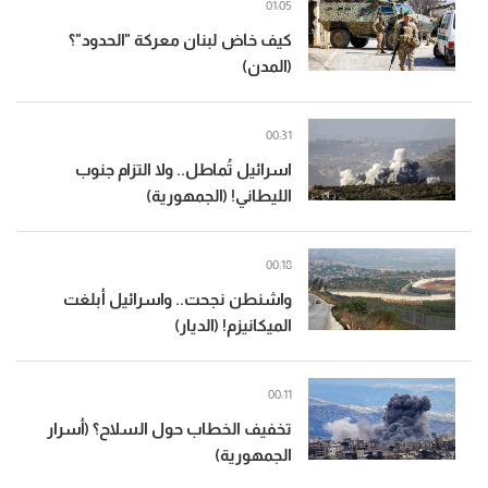
01:05
كيف خاض لبنان معركة "الحدود"؟
(المدن)
00:31
اسرائيل تُماطل.. ولا التزام جنوب
الليطاني! (الجمهورية)
00:18
واشنطن نجحت.. واسرائيل أبلغت
الميكانيزم! (الديار)
00:11
تخفيف الخطاب حول السلاح؟ (أسرار
الجمهورية)