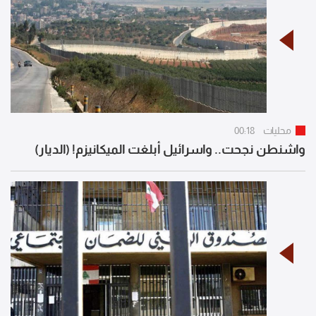
محليات
00:18
واشنطن نجحت.. واسرائيل أبلغت الميكانيزم! (الديار)