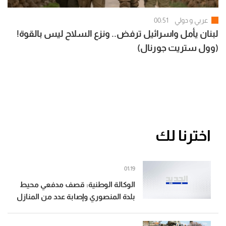
عربي و دولي
00:51
لبنان يأمل واسرائيل ترفض.. ونزع السلاح ليس بالقوة!
(وول ستريت جورنال)
اخترنا لك
01:19
الوكالة الوطنية: قصف مدفعي محيط
بلدة المنصوري وإصابة عدد من المنازل