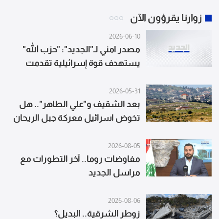
زوارنا يقرؤون الآن
2026-06-10
مصدر امني لـ"الجديد": "حزب الله"
يستهدف قوة إسرائيلية تقدمت
باتجاه حي الحريق عند أطراف النبطية
الفوقا
2026-05-31
بعد الشقيف و"علي الطاهر".. هل
تخوض اسرائيل معركة جبل الريحان
وإقليم التفاح؟ (المدن)
2026-08-05
مفاوضات روما.. آخر التطورات مع
مراسل الجديد
2026-08-06
زوطر الشرقية.. البديل؟