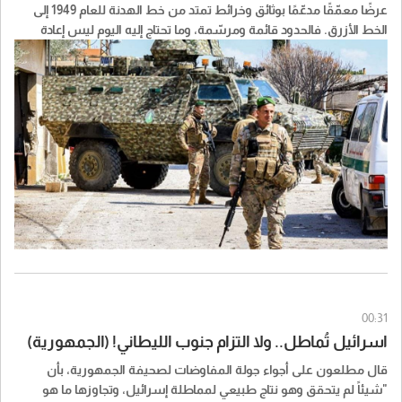
عرضًا معمّقًا مدعّمًا بوثائق وخرائط تمتد من خط الهدنة للعام 1949 إلى
الخط الأزرق. فالحدود قائمة ومرسّمة، وما تحتاج إليه اليوم ليس إعادة
ترسيم، وإنما تثبيت ميداني واستكمال الانسحاب الإسرائيلي حتى الحدود
المعترف بها. حصل العرض على إشادة أميركية، بينما اعترض الجانب
اللبناني على تركيز النقاش على مسألة تصحيح الخط الأزرق والنقاط
الحدودية، في وقت لا تزال فيه القوات الإسرائيلية تحتل عشرات البلدات
والنقاط داخل الأراضي اللبنانية".
00:31
اسرائيل تُماطل.. ولا التزام جنوب الليطاني! (الجمهورية)
قال مطلعون على أجواء جولة المفاوضات لصحيفة الجمهورية، بأن
"شيئاً لم يتحقق وهو نتاج طبيعي لمماطلة إسرائيل، وتجاوزها ما هو