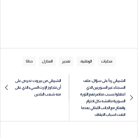
محليات
الوطنية:
تفجير
المنازل
حداثا
الشيباني رداً على سؤال: ملف
الشيباني من بيروت: نحرص على
السجناء غير السوريين الذي
أن نتجاوز الإرث السيء الذي عانى
اعتقلوا بسبب مناصرتهم الثورة
منه شعب البلدين
السورية نناقشه بكل احترام
وانفتاح مع الجانب اللبناني بعدما
انتفت اسباب الايقاف