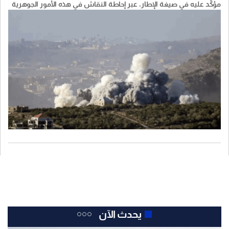
مؤكّد عليه في صيغة الإطار، عبر إحاطة النقاش في هذه الأمور الجوهرية
التي أصرّ الوفد اللبناني على تحقيقها، بتعقيدات مانعة لتنفيذها، وفي
النتيجة، أنّ الوفد الإسرائيلي لم يقدِّم أيّ التزام بانسحاب إضافي للجيش
الإسرائيلي من مناطق جنوب النهر، يشكّل انطلاقة عملية للمرحلة
التجريبية الثانية وانتشار وحدات الجيش اللبناني فيها. أو بوقف عمليات
النسف والتفجير والاعتداءات على المناطق اللبنانية.
يحدث الآن