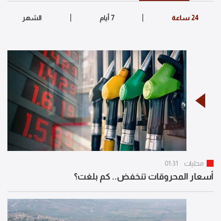
محليات
01:31
أسعار المحروقات تنخفض.. كم بلغت؟