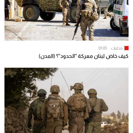
محليات
01:05
كيف خاض لبنان معركة "الحدود"؟ (المدن)