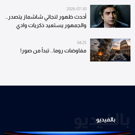
2026-07-30
أحدث ظهور لنجاتي شاشماز يتصدر..
والجمهور يستعيد ذكريات وادي
الذئاب
04:25
مفاوضات روما.. تبدأ من صور!
بالفيديو
بالفيديو