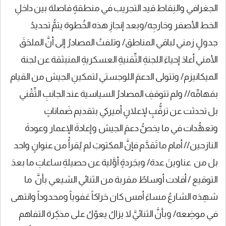
الجغرافي والنِقاط قيد التجريب في منطقةٍ فاصلة بين داخلِ
الخط الأصفر وخارجِه/وبعد إنجازِ هذه الخُطوة يتمُّ تحديدُ
جدولٍ زمني لباقي المناطق/ وتلفتُ المصادرُ إلى أنَّ الملحَقَ
الأمني أعادَ إحياءَ اللجنةِ التِّقنيةِ العسكريةِ المنبثقة عن لجنة
الميكانيزم/ وتتولى الدعمَ اللوجستي لتمكينِ الجيش من القيام
بمَهامِّه// ولم تتوقفِ المصادرُ السياسية عند الجانبِ التِّقْني
بل تحدثت عن ترقُّبٍ لإعلانٍ أميركي بتقديم ضَماناتٍ
وتعهُّدات في ما يخصُّ دعمَ الجيش وإعادةَ الإعمار وعودةَ
النازحين// أمام ما تَقدَّم فإنَّ المكتوبَ لم يُقرأْ من عنوانٍ واحد
بل من عناوينَ عدة/ وبجَردةٍ أوَّلية عن حصيلةِ ساعاتِ ما بعدَ
التوقيع / أفادت أوساطٌ مقربة من الثنائي الشيعي بأنَّ ما
شهِدَه الشارعُ مساءَ أمس كان حَراكاً عَفوياً ومحدوداً وانتهى
في موضِعه/ وبأنَّ الثنائيَّ لا يزالُ يعوّلُ على مذكِرة التفاهم