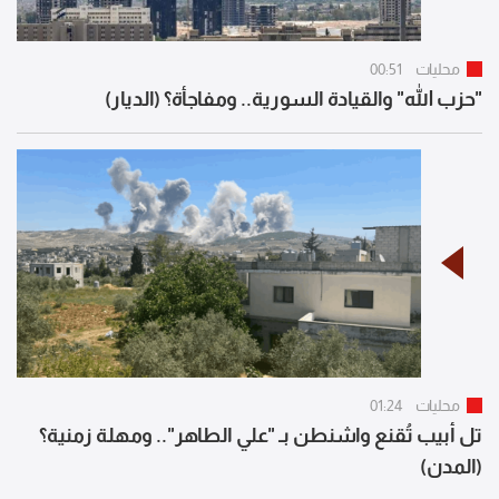
محليات
00:51
"حزب الله" والقيادة السورية.. ومفاجأة؟ (الديار)
محليات
01:24
تل أبيب تُقنع واشنطن بـ "علي الطاهر".. ومهلة زمنية؟
(المدن)