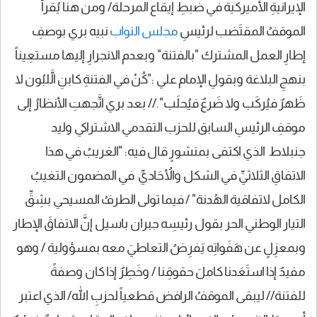
الإيرانيةِ الأميركية في ضبطِ إيقاع المرحلة/ ومن هنا يُقرأ
الموقفُ المقتَضب لرئيسِ
مجلس النواب
نبيه بري بوصفِ
إطارِ العمل المشترك "بالفتنة" وبعدم الانجرارِ إليها مستعِيناً
بنهجِ البلاغة وبقولِ الإمام علي :"كُنْ في الفتنةِ كابنِ الَّلبُون لا
ظَهرٌ فيُركَب ولا ضَرعٌ فيُحلَب".// بعد بري اتَّجهتِ الأنظارُ إلى
موقفِ الرئيسِ السابق للحزب التقدمي الاشتراكي وليد
جنبلاط الذي اكتفى بمنشورٍ قال فيه: "الغريبُ في هذا
الاتفاقِ الثلاثيِّ في الشكل والأُحَاديِّ في المضمون التغيبُ
الكامل لاتفاقية الهُدنة" / فيما تولى الطرفُ المسيحي بشِقِّ
التيار الوطني الحر بقول رئيسِه جبران باسيل إنَّ الاتفاقَ الإطار
وبمعزِلٍ عن هَفَواتِه يَفرِضُ التعاطيَ معه بمسؤولية / وهو
مفيدٌ إذا استَعَدنا كاملَ حقوقِنا / وخَطِرٌ إذا كان وصفةً
للفتنة// ليبقى الموقفُ الرافض قطعياً لحزبِ الله/ الذي اعتبر