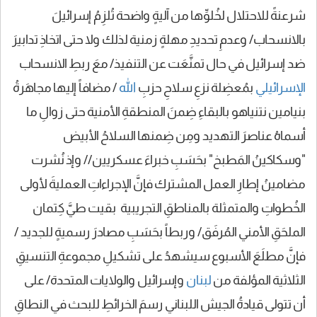
شرعنةً للاحتلال لخُلوِّها من آليةٍ واضحة تُلزِمُ إسرائيلَ
بالانسحاب/ وعدمِ تحديدِ مهلةٍ زمنية لذلك ولا حتى اتخاذِ تدابيرَ
ضد إسرائيل في حال تمنَّعَت عن التنفيذ/ معَ ربطِ الانسحاب
الإسرائيلي
بمُعضِلة نزعِ سلاحِ حزبِ
الله
/ مضافاً إليها مجاهَرةُ
بنيامين نتنياهو بالبقاءِ ضِمنَ المنطقةِ الأمنية حتى زوالِ ما
أسماهُ عناصرَ التهديد ومِن ضِمنها السلاحُ الأبيض
"وسكاكينُ المَطبخ" بحَسَبِ خبراءَ عسكريين// وإذ نُشرت
مضامينُ إطارِ العمل المشترك فإنَّ الإجراءاتِ العمليةَ لأولى
الخُطواتِ والمتمثلة بالمناطقِ التجريبية بقيت طيَّ كِتمان
الملحَقِ الأمني المُرفَق/ وربطاً بحَسَبِ مصادرَ رسميةٍ للجديد /
فإنَّ مطلَعَ الأسبوع سيشهدُ على تشكيلِ مجموعةِ التنسيقِ
الثلاثية المؤلفة من
لبنان
وإسرائيل والولايات المتحدة/ على
أن تتولى قيادةُ الجيش اللبناني رسمَ الخرائطِ للبحث في النطاقِ