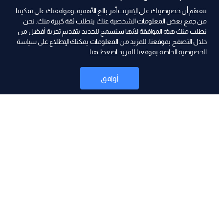
نتفهّم أن خصوصيتك على الإنترنت أمر بالغ الأهمية، وموافقتك على تمكيننا
من جمع بعض المعلومات الشخصية عنك يتطلب ثقة كبيرة منك. نحن
نطلب منك هذه الموافقة لأنها ستسمح للجديد بتقديم تجربة أفضل من
ad
خلال التصفح بموقعنا. للمزيد من المعلومات يمكنك الإطلاع على سياسة
الخصوصية الخاصة بموقعنا للمزيد
اضغط هنا
أوافق
أخبار