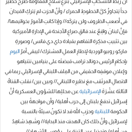
أن ربطَ الانسحابِ الإسرائيلي بنزعِ سلاحِ المقاومة طرحٌ خطيرٌ
جداً يَتجاوزُ كلَّ الخطوطِ الحمراء / وأنَّ الحزبَ لم يَتركِ المَيدانَ
في أصعبِ الظروف ولن يتركَه// وإذا كانتِ الأمورُ بخواتيمها/
فإنَّ لبنانَ واقِعٌ عند فالقِ صراعِ الأجنحة في الإدارةِ الأميركية
بين تثبيتِ مذكِرة التفاهم بقيادة جاي دي فانس/ وصورةِ
ماركو روبيو الوردية لإطارِ العملِ المشترك/ ليبقى أمرُ
اليوم
بإحكامِ الرئيس دونالد ترامب قبضتَه على بنيامين نتنياهو
وإعلانِ موقفِه الحقيقي من المِلف اللبناني الإسرائيلي ربما في
الاتصالِ المرتَقب معَ نظيرِه اللبناني// وبين بين/ نقلتِ القناةُ
الثالثة عشْرَةَ
الإسرائيلية
عن محللِها للشؤون العسكرية أنَّ
إسرائيل تدفعُ بلبنان إلى حرب أهلية/ وأن مواجهةً بين
الحكومة
اللبنانية
وحزبِ الله قد لا تكونُ سيئةً بالنسبة
لإسرائيل وأنَّ ذلك كان الهدفَ منذ البداية// وشَهِدَ شاهِدٌ
من أهلِه/ وتحذيرُ عينِ التينة على رؤوس الأشهاد//