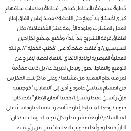
خُطوةٌ محفوفةٌ بالَمخاطِرِ كما هي مُحاطَةٌ بعلاماتِ استفهامٍ
كبرى لأسئلةٍ بلا أجوبةٍ حتى اللحظة// فمنذ إعلانِ اتفاقِ إطارِ
العملِ المشترك وبنودِه الأربعةَ عَشَرَ الفَضفاضة/ دخلَ
الاتفاقُ غرفةَ التشريحِ بنداً بنداً/ وخَضع لمِبضَعِ الجَرَّاحين
السياسيين/ وأُغلقت صفَحاتُه على "قُطَبٍ مَخفيّة"// لم تنتهِ
العمليةُ القيصرية لولادةِ الاتفاقِ بانتهاءِ لحظةِ الإفراج عن
التوقيعِ والتقاطِ الصور وتبادلِ التبريكات/ بل كانت مقدِّمةً
لمراقَبة نجاحِ العملية من فشلها / وعلى ما كَرَّسَت المكرَّس
من انقسامٍ سياسيٍّ عامودي أدى إلى "التهاباتٍ" مَوضِعية
فإنَّ رئاستَيْ بعبدا والسرايا/ حَقَنتا "اتفاقَ الإطار" بمُضادَّاتٍ
حيوية/ وجَعلتا منه إنجازاً تاريخياً انتَصرت فيه الدبلوماسيةُ على
لغة السلاح// أربعةَ عَشَرَ بنداً ولكلِّ بندٍ ما له وما عليه/ كان
البارزُ فيها وحولَها تمحورتِ التعليقاتُ بين مَن رأى فيها