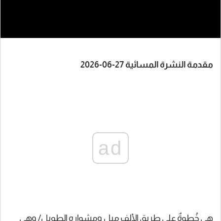
مقدمة النشرة المسائية 27-06-2026
ad
هي خُطوةٌ على طريق الألفِ ميل ومِشوارِه الطويل/ وهي