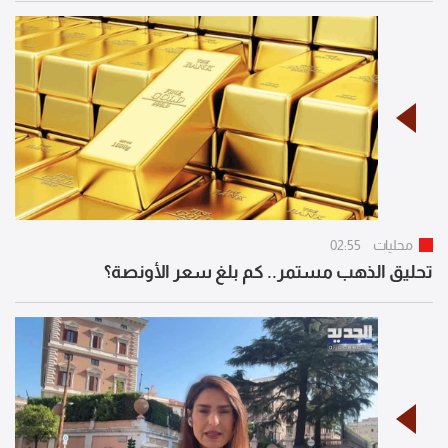
محليات
02:55
تحليق الذهب مستمر.. كم بلغ سعر الأونصة؟