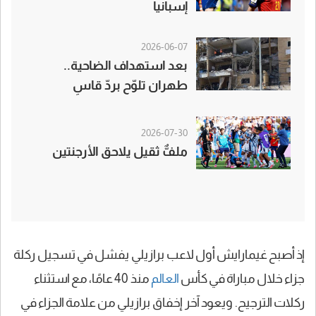
إسبانيا
2026-06-07
بعد استهداف الضاحية..
طهران تلوّح بردّ قاسٍ
2026-07-30
ملفٌّ ثقيل يلاحق الأرجنتين
إذ أصبح غيمارايش أول لاعب برازيلي يفشل في تسجيل ركلة
جزاء خلال مباراة في كأس
العالم
منذ 40 عامًا، مع استثناء
ركلات الترجيح. ويعود آخر إخفاق برازيلي من علامة الجزاء في