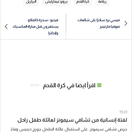
رياضة
كرة القدم
برونو غيمارايش
البرازيل
ميسي يردّ ساخرًا على شائعات
فيديو - سحرة كاتماكو
صوفيا مارتينيز
يستنفرون قبل مباراة المكسيك
وإنجلترا
اقرأ ايضا في كرة القدم
19:01
لفتة إنسانية من تشافي سيمونز لعائلة طفل راحل
حرص تشافي سيمونز، على استقبال عائلة الطفل جورج دينيس وفاءً