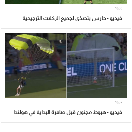
18:58
فيديو - حارس يتصدّى لجميع الركلات الترجيحية
18:57
فيديو - هبوط مجنون قبل صافرة البداية في هولندا