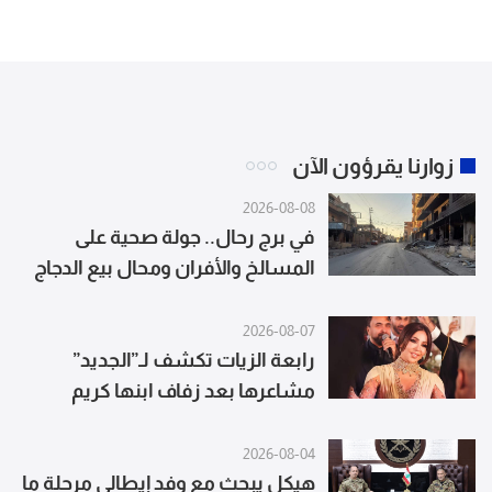
زوارنا يقرؤون الآن
2026-08-08
في برج رحال.. جولة صحية على
المسالخ والأفران ومحال بيع الدجاج
2026-08-07
رابعة الزيات تكشف لـ”الجديد”
مشاعرها بعد زفاف ابنها كريم
ورسالة خاصة للعروسين
2026-08-04
هيكل يبحث مع وفد إيطالي مرحلة ما