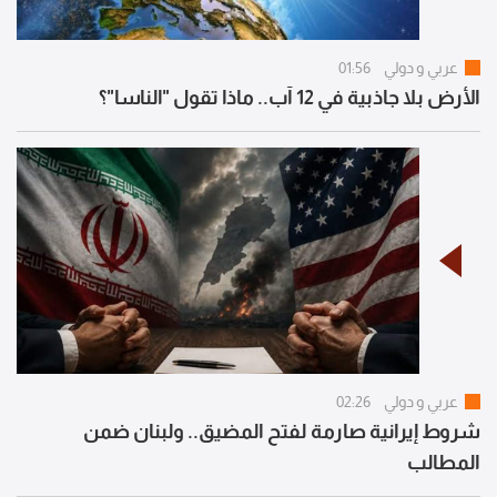
عربي و دولي
01:56
الأرض بلا جاذبية في 12 آب.. ماذا تقول "الناسا"؟
عربي و دولي
02:26
شروط إيرانية صارمة لفتح المضيق.. ولبنان ضمن
المطالب