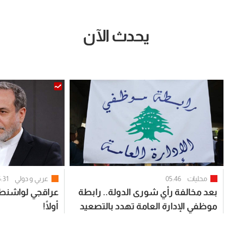
يحدث الآن
محليات
05:46
عربي و دولي
:31
بعد مخالفة رأي شورى الدولة.. رابطة
عراقجي لواشنطن:
موظفي الإدارة العامة تهدد بالتصعيد
أولًا!