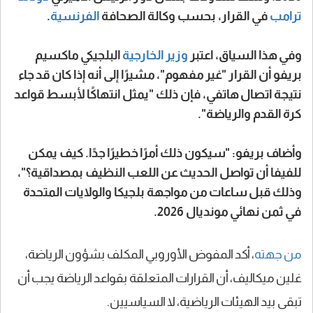
ترامب
في القرار، بحسب وكالة الصحافة
الفرنسية
.
وفي هذا السياق، اعتبر
وزير الخارجية
البلجيكي ماكسيم
بريفو أن القرار "غير مفهوم"، مشيرًا إلى أنه إذا كان قد جاء
نتيجة اتصال هاتفي، فإن ذلك "يمثل انتهاكًا لأبسط قواعد
كرة القدم والرياضة".
وأضاف بريفو: "سيكون ذلك أمرًا خطيرًا جدًا. كيف يمكن
للفيفا أن تواصل الحديث عن اللعب النظيف بمصداقية؟"،
وذلك قبل ساعات من مواجهة بلجيكا والولايات المتحدة
في ثمن نهائي مونديال 2026.
من جهته
، أكد المفوض الأوروبي المكلف بشؤون الرياضة،
غلين ميكاليف، أن القرارات المتعلقة بقواعد الرياضة يجب أن
تبقى بيد الهيئات الرياضية، لا السياسيين.