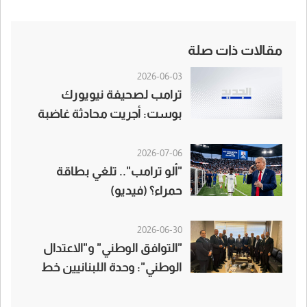
مقالات ذات صلة
2026-06-03
ترامب لصحيفة نيويورك
بوست: أجريت محادثة غاضبة
مع نتنياهو وأنا منزعج من قتاله
المستمر مع لبنان
2026-07-06
"ألو ترامب".. تلغي بطاقة
حمراء؟ (فيديو)
2026-06-30
"التوافق الوطني" و"الاعتدال
الوطني": وحدة اللبنانيين خط
أحمر والعفو العام أولوية وطنية
وإنسانية