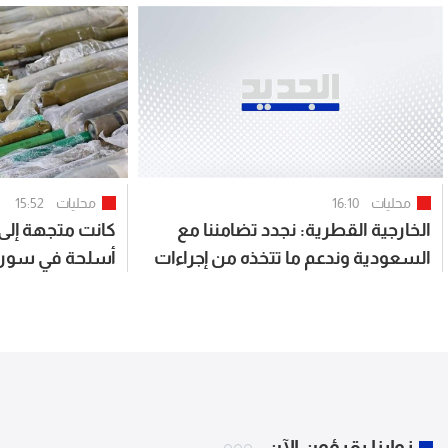
محليات
16:10
محليات
15:52
الخارجية القطرية: نجدد تضامننا مع
كانت متجهة إلى
السعودية وندعم ما تتخذه من إجراءات
أسلحة في سوري
لحفظ أمنها وسيادته
زوارنا يقرؤون الآن