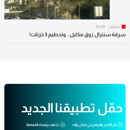
محليات
04:49
سرقة سنترال زوق مكايل.. وتحطيم 3 خزنات!
حمّل تطبيقنا الجديد
كل الأخبار والبرامج في مكان واحد
شاهد برامجك المفضلة