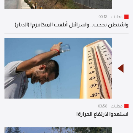
محليات
00:18
واشنطن نجحت.. واسرائيل أبلغت الميكانيزم! (الديار)
محليات
03:58
استعدوا لارتفاع الحرارة!