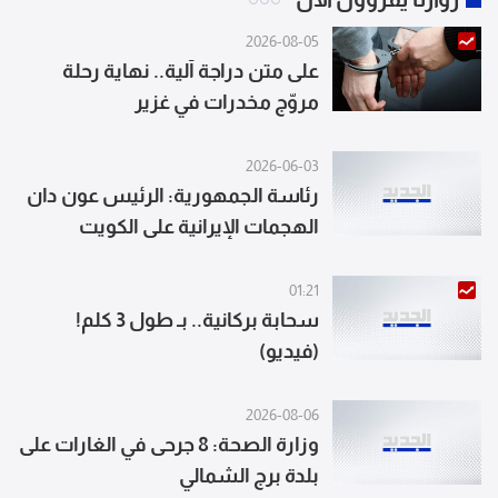
2026-08-05
على متن دراجة آلية.. نهاية رحلة
مروّج مخدرات في غزير
2026-06-03
رئاسة الجمهورية: الرئيس عون دان
الهجمات الإيرانية على الكويت
والبحرين ودعا إلى خفض التصعيد
01:21
سحابة بركانية.. بـ طول 3 كلم!
(فيديو)
2026-08-06
وزارة الصحة: 8 جرحى في الغارات على
بلدة برج الشمالي