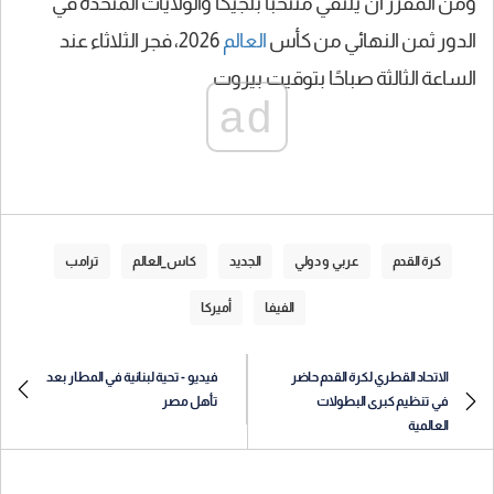
ومن المقرر أن يلتقي منتخبا بلجيكا والولايات المتحدة في
الدور ثمن النهائي من كأس
العالم
2026، فجر الثلاثاء عند
الساعة الثالثة صباحًا بتوقيت بيروت
ad
كرة القدم
عربي و دولي
الجديد
كاس_العالم
ترامب
الفيفا
أميركا
الاتحاد القطري لكرة القدم حاضر
فيديو - تحية لبنانية في المطار بعد
في تنظيم كبرى البطولات
تأهل مصر
العالمية