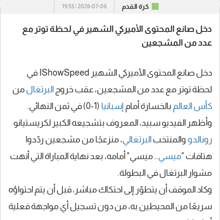
كرة القدم
2026-07-06 | 19:53
دخل صانع المحتوى الأميركي الشهير في لحظة توتر مع
عدد من المشجعين
دخل صانع المحتوى الأميركي الشهير IShowSpeed في
لحظة توتر مع عدد من المشجعين، عقب خروج
البرتغال
من
كأس العالم
بالخسارة أمام
إسبانيا
(1-0) في ثمن النهائي.
وأظهر الفيديو سبيد، المعروف بتشجيعه الكبير لكريستيانو
رونالدو
والمنتخب
البرتغالي
، منزعجًا من مشجعين ردّدوا
هتافات "
ميسي
.. ميسي" أمامه، بعد نهاية المباراة التي أنهت
مشوار البرتغال في البطولة.
وكاد الموقف أن يتطوّر إلى احتكاك مباشر، قبل أن يتم احتواؤه
سريعًا من المحيطين به، من دون تسجيل أي مواجهة فعلية