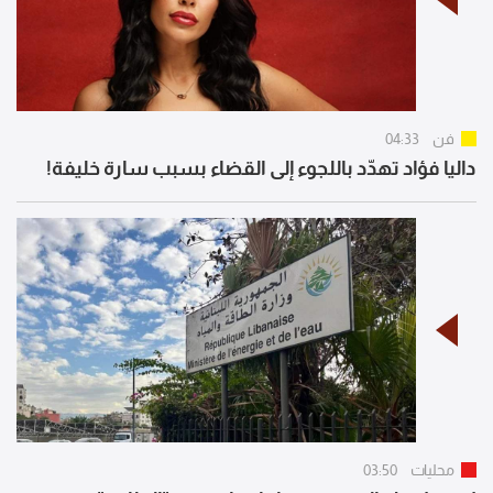
فن
04:33
داليا فؤاد تهدّد باللجوء إلى القضاء بسبب سارة خليفة!
محليات
03:50