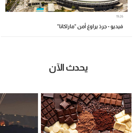
19:26
فيديو - جرذ يراوغ أمن "ماراكانا"
يحدث الآن