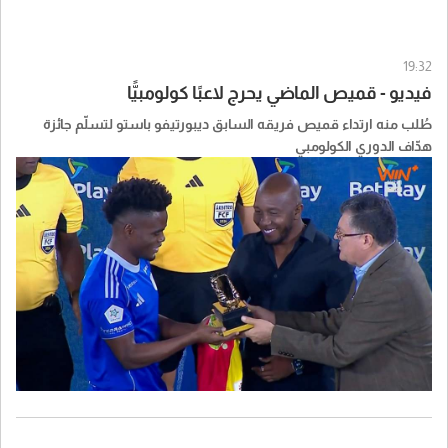
19:32
فيديو - قميص الماضي يحرج لاعبًا كولومبيًّا
طُلب منه ارتداء قميص فريقه السابق ديبورتيفو باستو لتسلّم جائزة
هدّاف الدوري الكولومبي