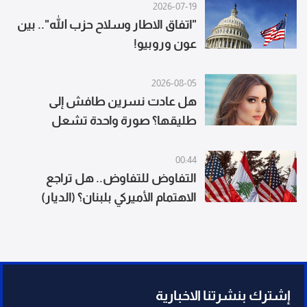
2026-07-19
"اتفاق الاطار وسلاح حزب الله".. بين
عون وروبيو!
2026-08-05
هل عادت نسرين طافش إلى
طليقها؟ صورة واحدة تشعل
التكهنات
00:44
التفاوض للتفاوض.. هل تراجع
الاهتمام الأميركي بلبنان؟ (الديار)
إشترك بنشرتنا الاخبارية