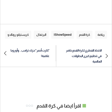
رياضة
كرة القدم
IShowSpeed
البرتغال
كريستيانو رونالدو
الاتحاد القطري لكرة القدم حاضر
"كارت أحمر" حرك ترامب.. وأوروبا
في تنظيم كبرى البطولات
غاضبة!
العالمية
اقرأ ايضا في كرة القدم