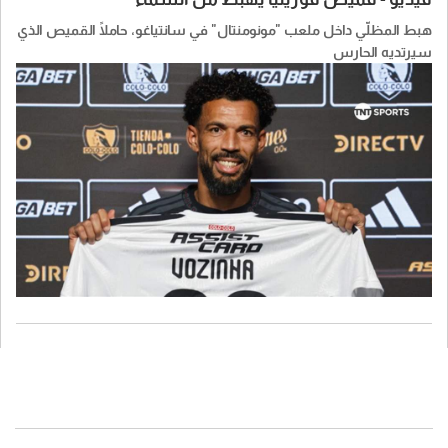
هبط المظلّي داخل ملعب "مونومنتال" في سانتياغو، حاملًا القميص الذي
سيرتديه الحارس