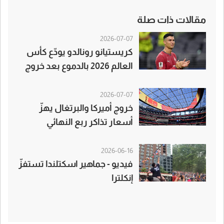
مقالات ذات صلة
2026-07-07
كريستيانو رونالدو يودّع كأس
العالم 2026 بالدموع بعد خروج
البرتغال أمام إسبانيا
2026-07-07
خروج أميركا والبرتغال يهزّ
أسعار تذاكر ربع النهائي
2026-06-16
فيديو - جماهير اسكتلندا تستفزّ
إنكلترا