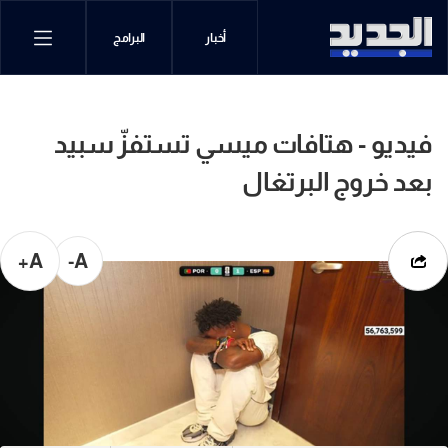
أخبار
البرامج
فيديو - هتافات ميسي تستفزّ سبيد
بعد خروج البرتغال
A+
A-