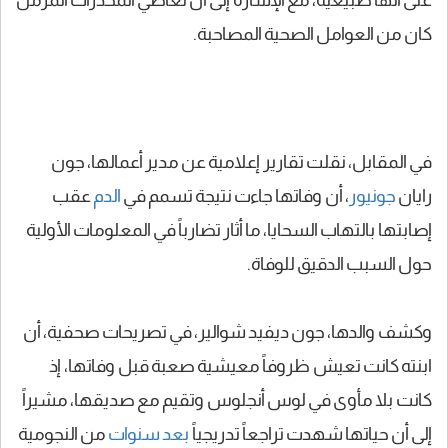
على أنها طبيعية، مع الإشارة إلى أن تعاطي المخدرات المزمن
كان من العوامل الصحية المصاحبة.
في المقابل، نقلت تقارير إعلامية عن مدير أعمالها، جون
رايان
جونيور
، أن وفاتها جاءت نتيجة تسمم في
الدم
عقب
إصابتها بالتهاب السحايا، ما أثار تضارباً في المعلومات الأولية
حول السبب الدقيق للوفاة.
وكشف والدها، جون ديفيد شوالير، في تصريحات صحفية، أن
ابنته كانت تعيش ظروفاً معيشية صعبة قبل وفاتها، إذ
كانت بلا مأوى في لوس أنجلوس وتقيم مع صديقها، مشيراً
إلى أن حياتها شهدت تراجعاً تدريجياً
بعد سنوات
من النجومية