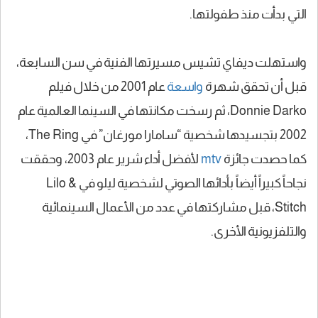
التي بدأت منذ طفولتها.
واستهلت ديفاي تشيس مسيرتها الفنية في سن السابعة،
قبل أن تحقق شهرة
واسعة
عام 2001 من خلال فيلم
Donnie Darko، ثم رسخت مكانتها في السينما العالمية عام
2002 بتجسيدها شخصية “سامارا مورغان” في The Ring،
كما حصدت جائزة
mtv
لأفضل أداء شرير عام 2003، وحققت
نجاحاً كبيراً أيضاً بأدائها الصوتي لشخصية ليلو في Lilo &
Stitch، قبل مشاركتها في عدد من الأعمال السينمائية
والتلفزيونية الأخرى.