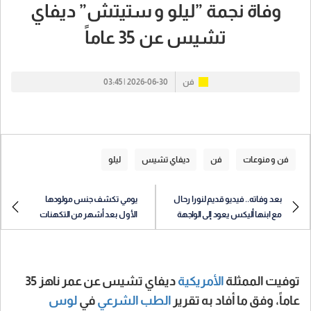
وفاة نجمة ”ليلو و ستيتش” ديفاي
تشيس عن 35 عاماً
فن
2026-06-30 | 03:45
فن و منوعات
فن
ديفاي تشيس
ليلو
بعد وفاته.. فيديو قديم لنورا رحال
يومي تكشف جنس مولودها
مع ابنها أليكس يعود إلى الواجهة
الأول بعد أشهر من التكهنات
توفيت الممثلة
الأمريكية
ديفاي تشيس عن عمر ناهز 35
عاماً، وفق ما أفاد به تقرير
الطب الشرعي
في
لوس