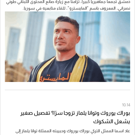
دمشق تجمعاً جماهيرياً كبيراً، تزامناً مع زيارة صانع المحتوى اللبناني طوني
نصراني، المعروف باسم "المايسترو"، للقاء متابعيه في سوريا.
10:14
بوراك يوروك وتوانا يلماز تزوجا سرًا؟ تفصيل صغير
يشعل الشكوك
عاد اسما الممثل التركي بوراك يوروك وحبيبته الممثلة توانا يلماز إلى