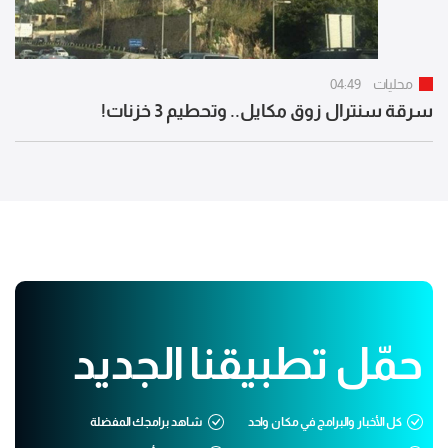
محليات
04:49
سرقة سنترال زوق مكايل.. وتحطيم 3 خزنات!
حمّل تطبيقنا الجديد
كل الأخبار والبرامج في مكان واحد
شاهد برامجك المفضلة