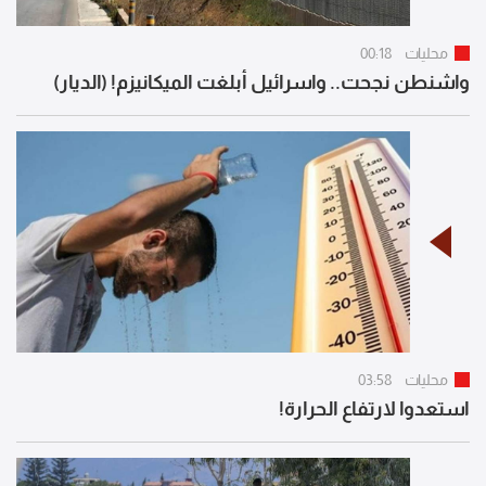
محليات
00:18
واشنطن نجحت.. واسرائيل أبلغت الميكانيزم! (الديار)
محليات
03:58
استعدوا لارتفاع الحرارة!