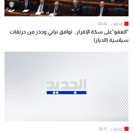
محليات
00:44
"العفو"على سكة الإقرار.. توافق نيابي وحذر من حرتقات
سياسية (الديار)
محليات
00:17