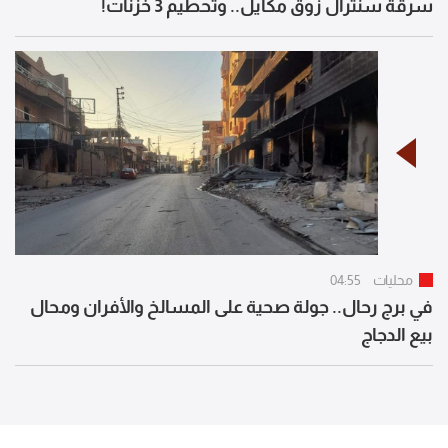
سرقة سنترال زوق مكايل.. وتحطيم 3 خزنات!
محليات
04:55
في برج رحال.. جولة صحية على المسالخ والأفران ومحال
بيع الدجاج