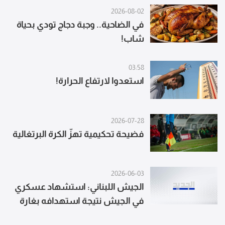
2026-08-02
في الضاحية.. وجبة دجاج تودي بحياة
شاب!
03:58
استعدوا لارتفاع الحرارة!
2026-07-28
فضيحة تحكيمية تهزّ الكرة البرتغالية
2026-06-03
الجيش اللبناني: استشهاد عسكري
في الجيش نتيجة استهدافه بغارة
إسرائيلية معادية على طريق النبطية